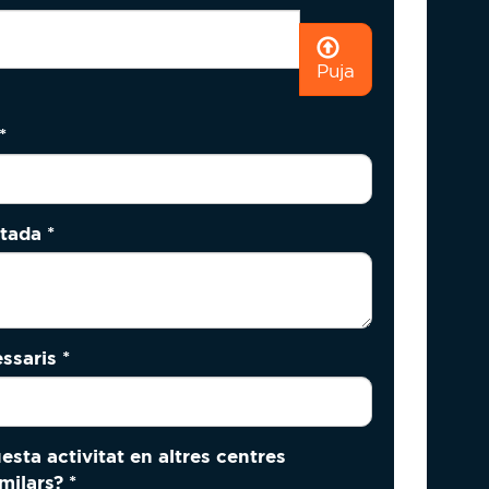
Puja
*
citada
*
essaris
*
sta activitat en altres centres
imilars?
*