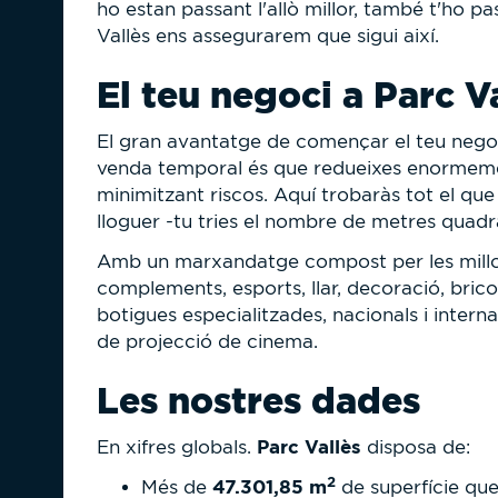
ho estan passant l'allò millor, també t'ho p
Vallès ens assegurarem que sigui així.
El teu negoci a Parc V
El gran avantatge de començar el teu nego
venda temporal és que redueixes enormement 
minimitzant riscos. Aquí trobaràs tot el que
lloguer -tu tries el nombre de metres quadra
Amb un marxandatge compost per les millo
complements, esports, llar, decoració, bricol
botigues especialitzades, nacionals i internac
de projecció de cinema.
Les nostres dades
Parc Vallès
En xifres globals.
disposa de:
2
47.301,85
m
Més de
de superfície qu