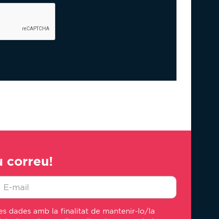
u correu!
-
s dades amb la finalitat de mantenir-lo/la
ail