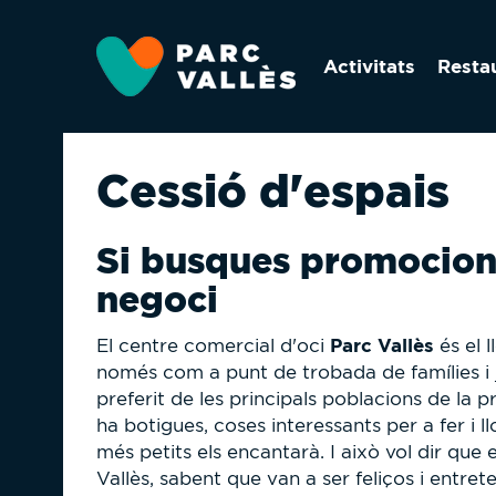
Vés
al
Activitats
Resta
contingut
Cessió d'espais
Si busques promociona
negoci
Parc Vallès
El centre comercial d'oci
és el l
només com a punt de trobada de famílies i jo
preferit de les principals poblacions de la p
ha botigues, coses interessants per a fer i l
més petits els encantarà. I això vol dir que 
Vallès, sabent que van a ser feliços i entreten