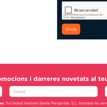
consentimiento
*
Envia
omocions i darreres novetats al te
Ciudad
E
es.
Sociedad Gestora Santa Margarida, S.L. tractarà les seve
*
m