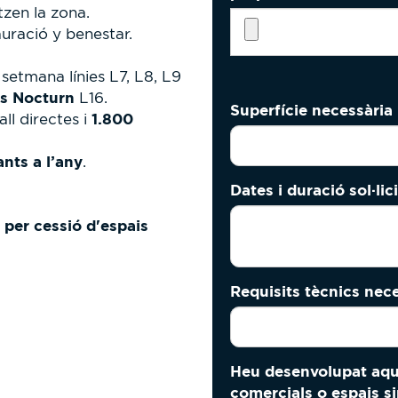
zen la zona.
auració y benestar.
 setmana línies L7, L8, L9
s Nocturn
L16.
Superfície necessària
1.800
all directes i
ants a l’any
.
Dates i duració sol·li
 per cessió d'espais
Requisits tècnics nec
Heu desenvolupat aque
comercials o espais s