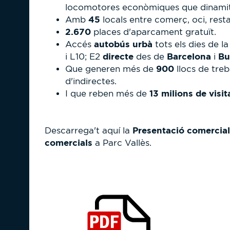
locomotores econòmiques que dinamit
45
Amb
locals entre comerç, oci, rest
2.670
places d'aparcament gratuït.
autobús urbà
Accés
tots els dies de la
directe
Barcelona
Bu
i L10; E2
des de
i
900
Que generen més de
llocs de treb
d'indirectes.
13 milions de visit
I que reben més de
Presentació comercial
Descarrega't aquí la
comercials
a Parc Vallès.