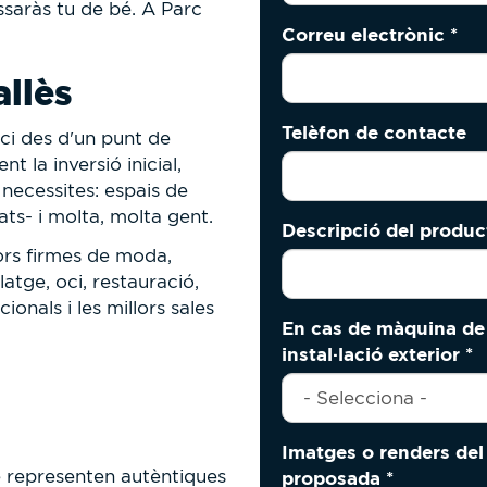
assaràs tu de bé. A Parc
Correu electrònic
*
allès
Telèfon de contacte
ci des d'un punt de
la inversió inicial,
 necessites: espais de
ts- i molta, molta gent.
Descripció del produc
rs firmes de moda,
atge, oci, restauració,
ionals i les millors sales
En cas de màquina de 
instal·lació exterior
*
Imatges o renders del 
e representen autèntiques
proposada
*