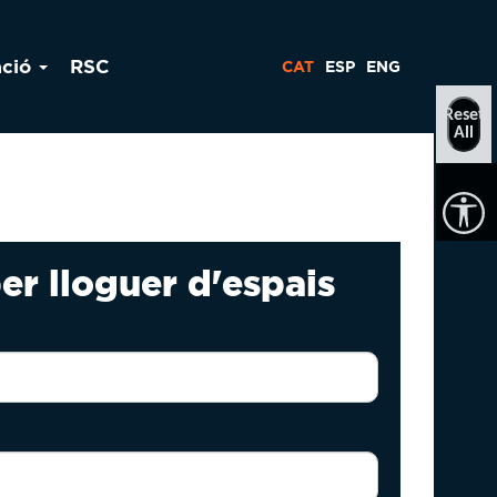
ació
RSC
CAT
ESP
ENG
Reset
All
er lloguer d'espais