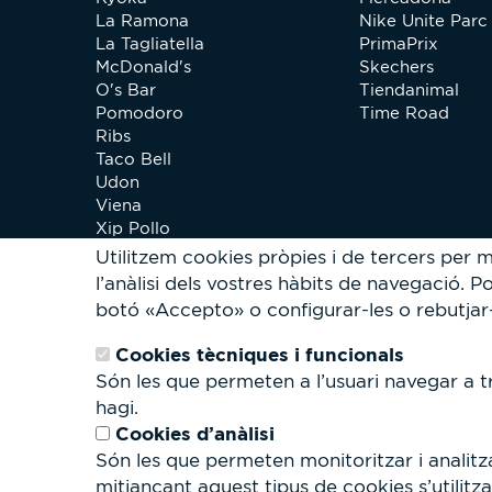
La Ramona
Nike Unite Parc 
La Tagliatella
PrimaPrix
McDonald's
Skechers
O's Bar
Tiendanimal
Pomodoro
Time Road
Ribs
Taco Bell
Udon
Viena
Xip Pollo
Utilitzem cookies pròpies i de tercers per mi
l’anàlisi dels vostres hàbits de navegació.
Po
botó «Accepto» o configurar-les o rebutjar-ne
Cookies tècniques i funcionals
Són les que permeten a l’usuari navegar a tr
hagi.
Cookies d’anàlisi
Són les que permeten monitoritzar i analitza
mitjançant aquest tipus de cookies s’utilitza