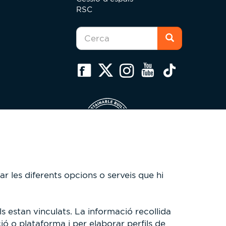
RSC
Formulari
de
cerca
Cerca
ar les diferents opcions o serveis que hi
s estan vinculats. La informació recollida
ió o plataforma i per elaborar perfils de