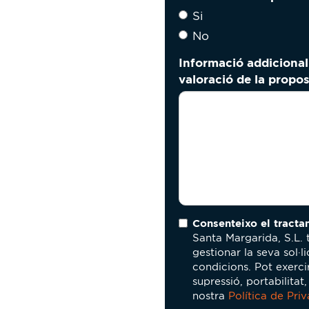
Si
No
Informació addicional
valoració de la propo
Consenteixo el tracta
Santa Margarida, S.L. 
gestionar la seva sol·l
condicions. Pot exercir
supressió, portabilitat
nostra
Política de Priv