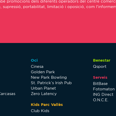
bé promocions dels diferents operadors del centre comercial
*
ó, supressió, portabilitat, limitació i oposició, com l'inform
Oci
Benestar
Cinesa
Qsport
Golden Park
New Park Bowling
Serveis
St. Patrick’s Irish Pub
BitBase
Urban Planet
Fotomaton
Carcasas
Zero Latency
ING Direct
O.N.C.E.
Kids Parc Vallès
Club Kids