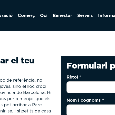
uració
Comerç
Oci
Benestar
Serveis
Inform
r el teu
Formulari p
Rètol
*
loc de referència, no
ves, sinó el lloc d'oci
rovíncia de Barcelona. Hi
locs per a menjar que els
Nom i cognoms
*
es pot arribar a Parc
ir-se. I si petits de casa