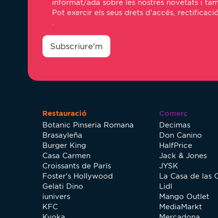
informat/ada sobre les nostres novetats i tam
Pot exercir els seus drets d'accés, rectificaci
.
consentimiento
*
Subscriure'm
Restauració
Comerç
Botanic Pinseria Romana
Decimas
Brasayleña
Don Canino
Burger King
HalfPrice
Casa Carmen
Jack & Jones
Croissants de París
JYSK
Foster's Hollywood
La Casa de las 
Gelati Dino
Lidl
iunivers
Mango Outlet
KFC
MediaMarkt
Kyoka
Mercadona