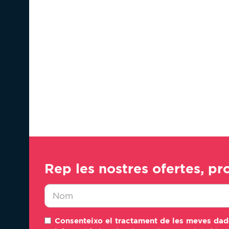
Rep les nostres ofertes, pr
Nombre
Consenteixo el tractament de les meves dad
*