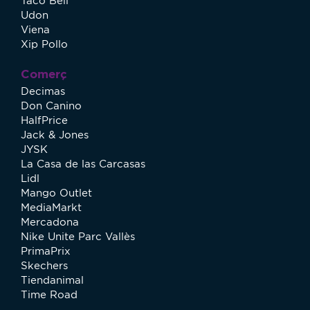
Taco Bell
Udon
Viena
Xip Pollo
Comerç
Decimas
Don Canino
HalfPrice
Jack & Jones
JYSK
La Casa de las Carcasas
Lidl
Mango Outlet
MediaMarkt
Mercadona
Nike Unite Parc Vallès
PrimaPrix
Skechers
Tiendanimal
Time Road