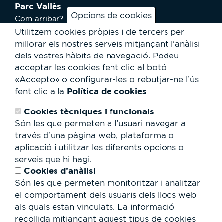
Parc Vallès
Opcions de cookies
Com arribar?
Plànol
Utilitzem cookies pròpies i de tercers per
Activitats
millorar els nostres serveis mitjançant l’anàlisi
Notícies
dels vostres hàbits de navegació.
Podeu
Serveis a l'usuari
acceptar les cookies fent clic al botó
Club Staff
«Accepto» o configurar-les o rebutjar-ne l’ús
Qui som?
Política de cookies
fent clic a la
Contacte
Treballa amb nosaltres
Cookies tècniques i funcionals
Cessió d'espais
RSC
Són les que permeten a l’usuari navegar a
través d’una pàgina web, plataforma o
Formulari
aplicació i utilitzar les diferents opcions o
de
serveis que hi hagi.
cerca
Cerca
Cookies d’anàlisi
Són les que permeten monitoritzar i analitzar
el comportament dels usuaris dels llocs web
als quals estan vinculats. La informació
recollida mitjançant aquest tipus de cookies