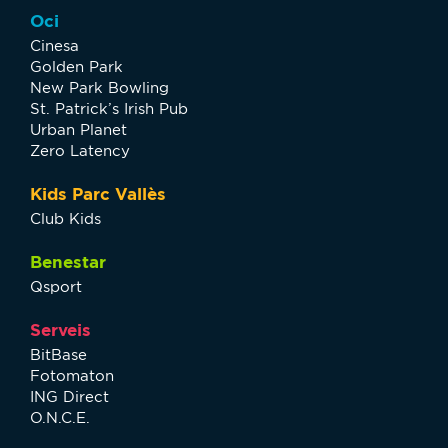
Oci
Cinesa
Golden Park
New Park Bowling
St. Patrick’s Irish Pub
Urban Planet
Zero Latency
Kids Parc Vallès
Club Kids
Benestar
Qsport
Serveis
BitBase
Fotomaton
ING Direct
O.N.C.E.