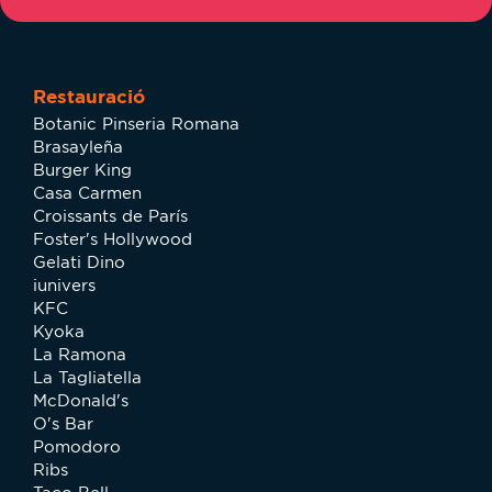
Restauració
Botanic Pinseria Romana
Brasayleña
Burger King
Casa Carmen
Croissants de París
Foster's Hollywood
Gelati Dino
iunivers
KFC
Kyoka
La Ramona
La Tagliatella
McDonald's
O's Bar
Pomodoro
Ribs