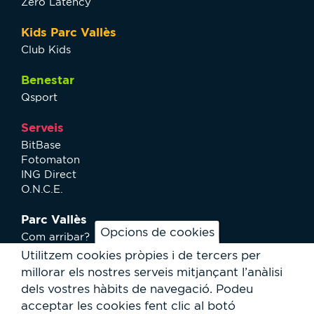
Zero Latency
Kids Parc Vallès
Club Kids
Benestar
Qsport
Serveis
BitBase
Fotomaton
ING Direct
O.N.C.E.
Parc Vallès
Opcions de cookies
Com arribar?
Plànol
Utilitzem cookies pròpies i de tercers per
Activitats
millorar els nostres serveis mitjançant l’anàlisi
Notícies
dels vostres hàbits de navegació.
Podeu
Serveis a l'usuari
acceptar les cookies fent clic al botó
Club Staff