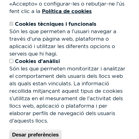
«Accepto» o configurar-les o rebutjar-ne l’ús
Qui som?
Política de cookies
fent clic a la
Contacte
Treballa amb nosaltres
Cookies tècniques i funcionals
Cessió d'espais
RSC
Són les que permeten a l’usuari navegar a
través d’una pàgina web, plataforma o
Formulari
aplicació i utilitzar les diferents opcions o
de
serveis que hi hagi.
cerca
Cerca
Cookies d’anàlisi
Són les que permeten monitoritzar i analitzar
el comportament dels usuaris dels llocs web
als quals estan vinculats. La informació
recollida mitjançant aquest tipus de cookies
s’utilitza en el mesurament de l’activitat dels
llocs web, aplicació o plataforma i per
elaborar perfils de navegació dels usuaris
d’aquests llocs.
Desar preferències