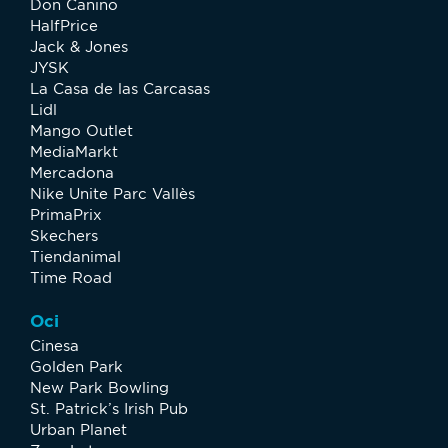
Don Canino
HalfPrice
Jack & Jones
JYSK
La Casa de las Carcasas
Lidl
Mango Outlet
MediaMarkt
Mercadona
Nike Unite Parc Vallès
PrimaPrix
Skechers
Tiendanimal
Time Road
Oci
Cinesa
Golden Park
New Park Bowling
St. Patrick’s Irish Pub
Urban Planet