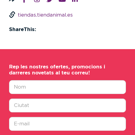
tiendas.tiendanimal.es
ShareThis:
Rep les nostres ofertes, promocions i
darreres novetats al teu correu!
Nombre
*
Ciudad
*
E-