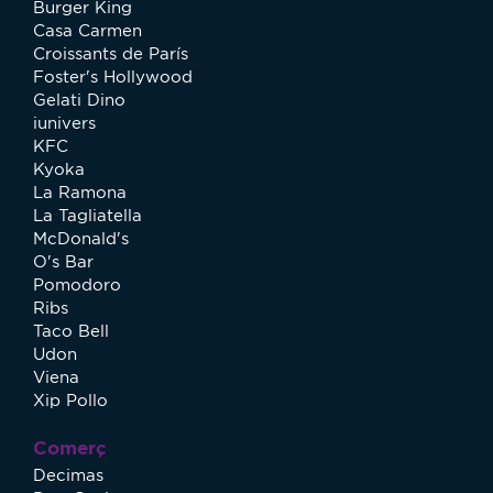
Burger King
Casa Carmen
Croissants de París
Foster's Hollywood
Gelati Dino
iunivers
KFC
Kyoka
La Ramona
La Tagliatella
McDonald's
O's Bar
Pomodoro
Ribs
Taco Bell
Udon
Viena
Xip Pollo
Comerç
Decimas