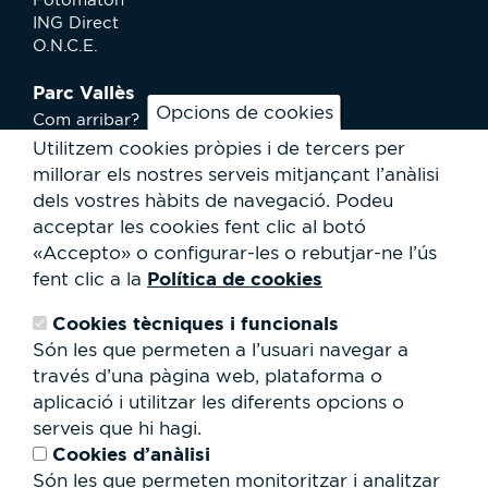
ING Direct
O.N.C.E.
Parc Vallès
Opcions de cookies
Com arribar?
Plànol
Utilitzem cookies pròpies i de tercers per
Activitats
millorar els nostres serveis mitjançant l’anàlisi
Notícies
dels vostres hàbits de navegació.
Podeu
Serveis a l'usuari
acceptar les cookies fent clic al botó
Club Staff
«Accepto» o configurar-les o rebutjar-ne l’ús
Qui som?
Política de cookies
fent clic a la
Contacte
Treballa amb nosaltres
Cookies tècniques i funcionals
Cessió d'espais
RSC
Són les que permeten a l’usuari navegar a
través d’una pàgina web, plataforma o
Formulari
aplicació i utilitzar les diferents opcions o
de
serveis que hi hagi.
cerca
Cerca
Cookies d’anàlisi
Són les que permeten monitoritzar i analitzar