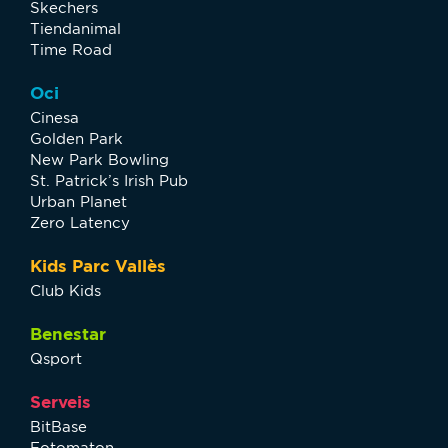
Skechers
Tiendanimal
Time Road
Oci
Cinesa
Golden Park
New Park Bowling
St. Patrick’s Irish Pub
Urban Planet
Zero Latency
Kids Parc Vallès
Club Kids
Benestar
Qsport
Serveis
BitBase
Fotomaton