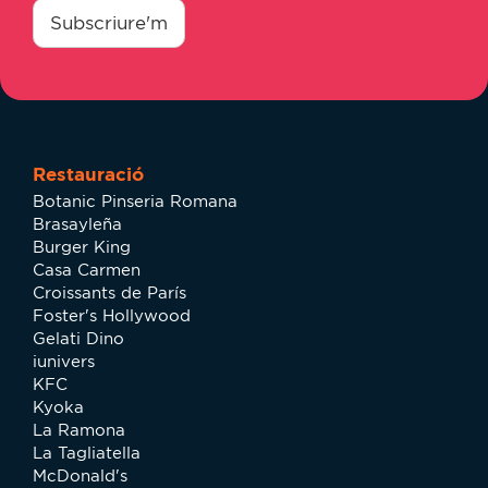
*
Subscriure'm
Restauració
Botanic Pinseria Romana
Brasayleña
Burger King
Casa Carmen
Croissants de París
Foster's Hollywood
Gelati Dino
iunivers
KFC
Kyoka
La Ramona
La Tagliatella
McDonald's