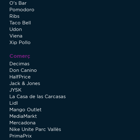
O's Bar
Pomodoro
Ribs
Taco Bell
Udon
Viena
Xip Pollo
Comerç
Decimas
Don Canino
HalfPrice
Jack & Jones
JYSK
La Casa de las Carcasas
Lidl
Mango Outlet
MediaMarkt
Mercadona
Nike Unite Parc Vallès
PrimaPrix