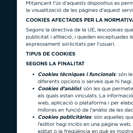
Mitjançant l’ús d’aquests dispositius es pe
la visualització de les pàgines d’aquest ser
COOKIES AFECTADES PER LA NORMATIV
Segons la directiva de la UE, lescookies que 
publicitat i afiliació, i queden exceptuades 
expressament sol·licitats per l’usuari.
TIPUS DE COOKIES
SEGONS LA FINALITAT
Cookies tècniques i funcionals
: són 
diferents opcions o serveis que hi hagi.
Cookies d’anàlisi
: són les que permet
als quals estan vinculats. La informacio
web, aplicació o plataforma i per elabo
millores en funció de l’anàlisi de les da
Cookies publicitàries
: són aquelles qu
l’editor hagi inclòs en una pàgina web,
editat o la freqüència en què es mostr