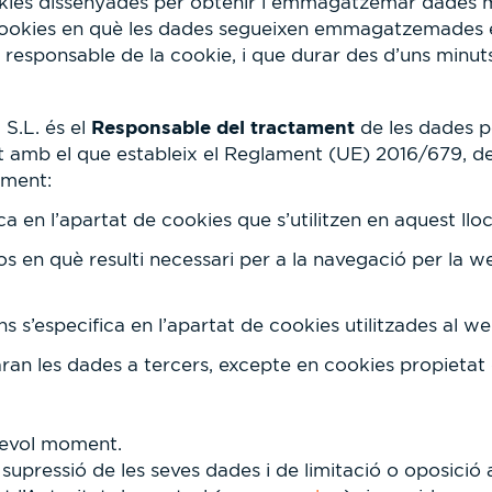
ookies dissenyades per obtenir i emmagatzemar dades m
 cookies en què les dades segueixen emmagatzemades e
l responsable de la cookie, i que durar des d’uns minut
Responsable del tractament
L. és el
de les dades pe
 amb el que estableix el Reglament (UE) 2016/679, de 
tament:
ica en l’apartat de cookies que s’utilitzen en aquest llo
sos en què resulti necessari per a la navegació per la w
ns s’especifica en l’apartat de cookies utilitzades al we
ran les dades a tercers, excepte en cookies propietat d
lsevol moment.
 i supressió de les seves dades i de limitació o oposicio