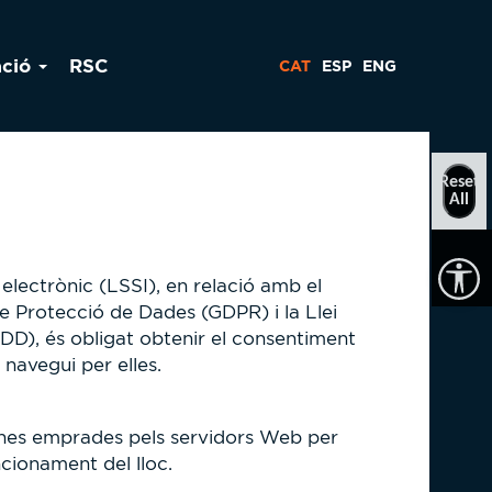
ació
RSC
CAT
ESP
ENG
Reset
All
electrònic (LSSI), en relació amb el
 Protecció de Dades (GDPR) i la Llei
D), és obligat obtenir el consentiment
 navegui per elles.
n eines emprades pels servidors Web per
ncionament del lloc.