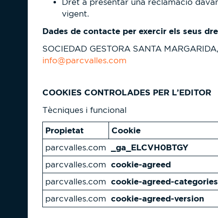
Dret a presentar una reclamació davant
vigent.
Dades de contacte per exercir els seus dre
SOCIEDAD GESTORA SANTA MARGARIDA, S.L.. A
info@parcvalles.com
COOKIES CONTROLADES PER L’EDITOR
Tècniques i funcional
Propietat
Cookie
_ga_ELCVH0BTGY
parcvalles.com
cookie-agreed
parcvalles.com
cookie-agreed-categories
parcvalles.com
cookie-agreed-version
parcvalles.com