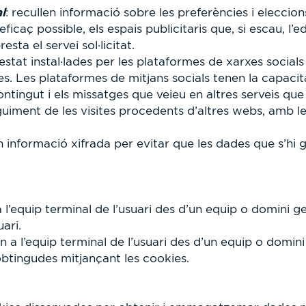
l
: recullen informació sobre les preferències i eleccio
caç possible, els espais publicitaris que, si escau, l’e
sta el servei sol·licitat.
 estat instal·lades per les plataformes de xarxes socia
. Les plataformes de mitjans socials tenen la capacitat 
ontingut i els missatges que veieu en altres serveis que 
uiment de les visites procedents d’altres webs, amb le
nformació xifrada per evitar que les dades que s’hi g
 a l’equip terminal de l’usuari des d’un equip o domini g
uari.
en a l’equip terminal de l’usuari des d’un equip o domini 
obtingudes mitjançant les cookies.