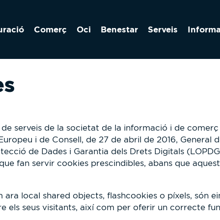
uració
Comerç
Oci
Benestar
Serveis
Inform
es
de serveis de la societat de la informació i de comerç 
opeu i de Consell, de 27 de abril de 2016, General de
ecció de Dades i Garantia dels Drets Digitals (LOPDGD
b que fan servir cookies prescindibles, abans que aquest
m ara local shared objects, flashcookies o píxels, só
ls seus visitants, així com per oferir un correcte fu