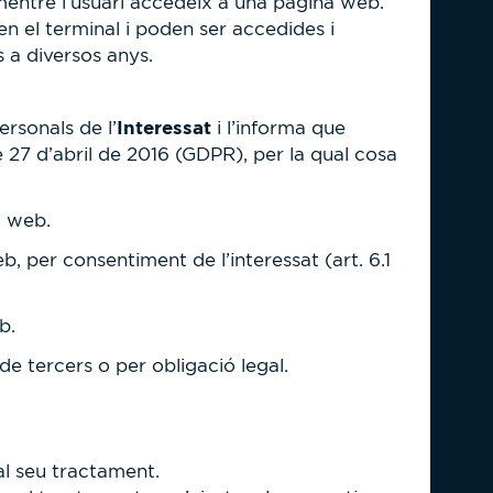
entre l’usuari accedeix a una pàgina web.
n el terminal i poden ser accedides i
s a diversos anys.
Interessat
rsonals de l’
i l’informa que
27 d’abril de 2016 (GDPR), per la qual cosa
c web.
eb, per consentiment de l’interessat (art. 6.1
b.
e tercers o per obligació legal.
́ al seu tractament.