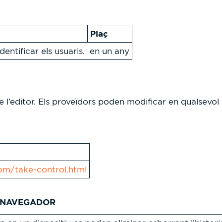
Plaç
identificar els usuaris.
en un any
 de l’editor. Els proveïdors poden modificar en qualsev
com/take-control.html
L NAVEGADOR