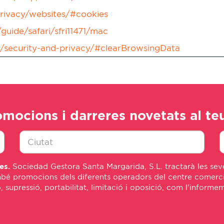
privacy/websites/#cookies
guide/safari/sfri11471/mac
t/security-and-privacy/#clearBrowsingData
omocions i darreres novetats al te
Ciudad
E
es.
Sociedad Gestora Santa Margarida, S.L. tractarà les seve
*
m
bé promocions dels diferents operadors del centre comercial
*
ó, supressió, portabilitat, limitació i oposició, com l'inform