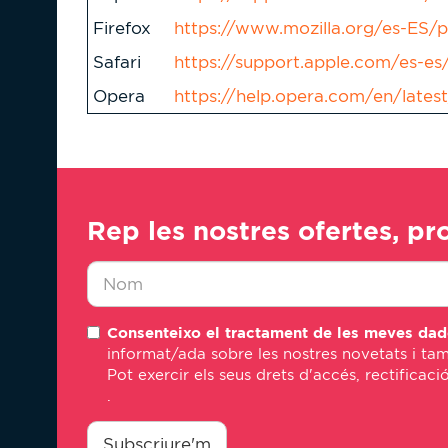
Firefox
https://www.mozilla.org/es-ES/
Safari
https://support.apple.com/es-es/
Opera
https://help.opera.com/en/lates
Rep les nostres ofertes, pr
Nombre
Consenteixo el tractament de les meves dad
*
informat/ada sobre les nostres novetats i tam
Pot exercir els seus drets d'accés, rectificaci
.
consentimiento
*
Subscriure'm