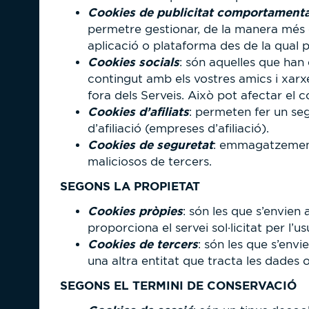
Cookies de publicitat comportamenta
permetre gestionar, de la manera més efi
aplicació o plataforma des de la qual pre
Cookies socials
: són aquelles que han
contingut amb els vostres amics i xarxes
fora dels Serveis. Això pot afectar el c
Cookies d’afiliats
: permeten fer un seg
d’afiliació (empreses d’afiliació).
Cookies de seguretat
: emmagatzemen i
maliciosos de tercers.
SEGONS LA PROPIETAT
Cookies pròpies
: són les que s’envien
proporciona el servei sol·licitat per l’us
Cookies de tercers
: són les que s’envi
una altra entitat que tracta les dades 
SEGONS EL TERMINI DE CONSERVACIÓ