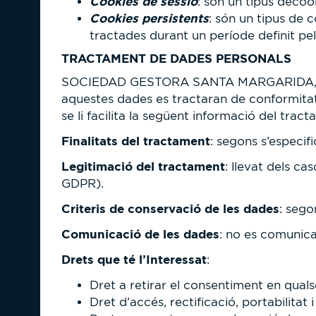
Cookies de sessió
: són un tipus dec
Cookies persistents
: són un tipus de
tractades durant un període definit pe
TRACTAMENT DE DADES PERSONALS
SOCIEDAD GESTORA SANTA MARGARIDA, S.
aquestes dades es tractaran de conformitat
se li facilita la següent informació del trac
Finalitats del tractament
: segons s’especif
Legitimació del tractament
: llevat dels ca
GDPR).
Criteris de conservació de les dades
: sego
Comunicació de les dades
: no es comunica
Drets que té l’Interessat
:
Dret a retirar el consentiment en qua
Dret d’accés, rectificació, portabilitat