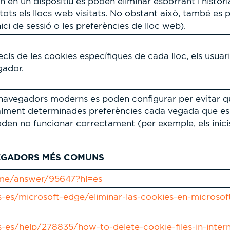
n en un dispositiu es poden eliminar esborrant l’histo
ots els llocs web visitats. No obstant això, també es
ci de sessió o les preferències de lloc web).
ecís de les cookies específiques de cada lloc, els usua
gador.
navegadors moderns es poden configurar per evitar que s’
lment determinades preferències cada vegada que es vis
poden no funcionar correctament (per exemple, els inicis
EGADORS MÉS COMUNS
ome/answer/95647?hl=es
es-es/microsoft-edge/eliminar-las-cookies-en-micro
s-es/help/278835/how-to-delete-cookie-files-in-inter