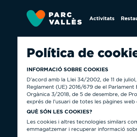
Vés
al
Activitats
Resta
contingut
Política de cooki
INFORMACIÓ SOBRE COOKIES
D’acord amb la Llei 34/2002, de 11 de juliol, 
Reglament (UE) 2016/679 de el Parlament Eur
Orgànica 3/2018, de 5 de desembre, de Prot
exprés de l’usuari de totes les pàgines we
QUÈ SÓN LES COOKIES?
Les cookies i altres tecnologies similars co
emmagatzemar i recuperar informació sobre e