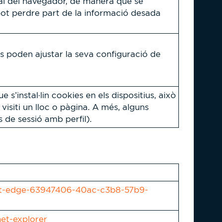
rial del navegador, de manera que se
 pot perdre part de la informació desada
ris poden ajustar la seva configuració de
instal·lin cookies en els dispositius, això
iti un lloc o pàgina. A més, alguns
 de sessió amb perfil).
soft-edge-63947406-40ac-c3b8-57b9-
net-explorer