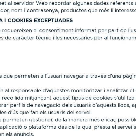
rmet al servidor Web recordar algunes dades referents a
vidor, nom i contrasenya, productes que més li interesse
A I COOKIES EXCEPTUADES
requereixen el consentiment informat per part de l’usuar
les de caràcter tècnic i les necessàries per al funciona
les que permeten a l’usuari navegar a través d’una pàgin
en al responsable d’aquestes monitoritzar i analitzar 
́ recollida mitjançant aquest tipus de cookies s’utilitza
rar perfils de navegació dels usuaris d’aquests llocs, a
des d’ús que fan els usuaris del servei.
e permeten gestionar, de la manera més eficaç possible,
 aplicació o plataforma des de la qual presta el servei 
en els anuncis.