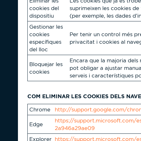
Eliminar les
Les cookies que ja es trobe
cookies del
suprimeixen les cookies de t
dispositiu
(per exemple, les dades d’ini
Gestionar les
cookies
Per tenir un control més pr
específiques
privacitat i cookies al nave
del lloc
Encara que la majoria dels 
Bloquejar les
pot obligar a ajustar manua
cookies
serveis i característiques 
COM ELIMINAR LES COOKIES DELS NAV
Chrome
http://support.google.com/chr
https://support.microsoft.com/
Edge
2a946a29ae09
Explorer
https://support.microsoft.com/e