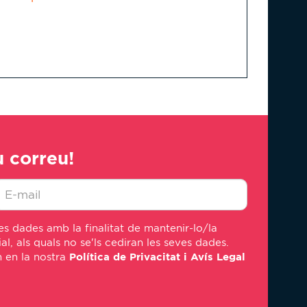
u correu!
-
s dades amb la finalitat de mantenir-lo/la
ail
, als quals no se'ls cediran les seves dades.
em en la nostra
Política de Privacitat i Avís Legal