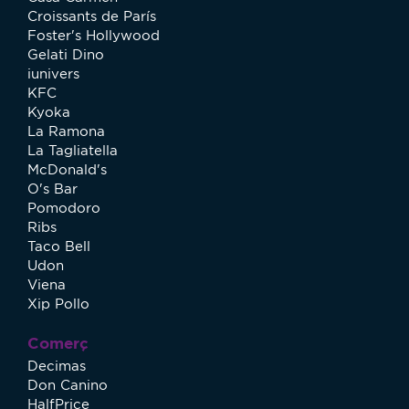
Croissants de París
Foster's Hollywood
Gelati Dino
iunivers
KFC
Kyoka
La Ramona
La Tagliatella
McDonald's
O's Bar
Pomodoro
Ribs
Taco Bell
Udon
Viena
Xip Pollo
Comerç
Decimas
Don Canino
HalfPrice