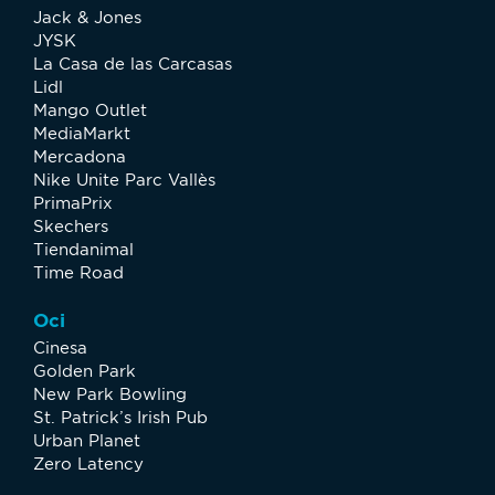
Jack & Jones
JYSK
La Casa de las Carcasas
Lidl
Mango Outlet
MediaMarkt
Mercadona
Nike Unite Parc Vallès
PrimaPrix
Skechers
Tiendanimal
Time Road
Oci
Cinesa
Golden Park
New Park Bowling
St. Patrick’s Irish Pub
Urban Planet
Zero Latency