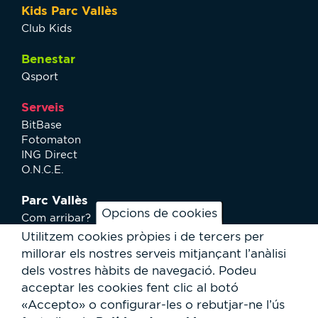
Kids Parc Vallès
Club Kids
Benestar
Qsport
Serveis
BitBase
Fotomaton
ING Direct
O.N.C.E.
Parc Vallès
Opcions de cookies
Com arribar?
Plànol
Utilitzem cookies pròpies i de tercers per
Activitats
millorar els nostres serveis mitjançant l’anàlisi
Notícies
dels vostres hàbits de navegació.
Podeu
Serveis a l'usuari
acceptar les cookies fent clic al botó
Club Staff
«Accepto» o configurar-les o rebutjar-ne l’ús
Qui som?