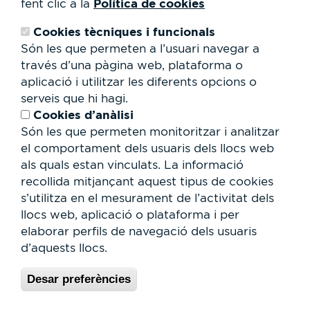
Política de cookies
fent clic a la
Contacte
Treballa amb nosaltres
Cookies tècniques i funcionals
Cessió d'espais
RSC
Són les que permeten a l’usuari navegar a
través d’una pàgina web, plataforma o
Formulari
aplicació i utilitzar les diferents opcions o
de
serveis que hi hagi.
cerca
Cerca
Cookies d’anàlisi
Són les que permeten monitoritzar i analitzar
el comportament dels usuaris dels llocs web
als quals estan vinculats. La informació
recollida mitjançant aquest tipus de cookies
s’utilitza en el mesurament de l’activitat dels
llocs web, aplicació o plataforma i per
elaborar perfils de navegació dels usuaris
d’aquests llocs.
Desar preferències
© Parc Vallès 2026 |
Política de Privacitat i Avís Legal
|