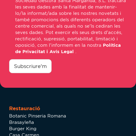
Sociedad Gestora Santa Margarida, S.L. tractarà
*
les seves dades amb la finalitat de mantenir-
lo/la informat/ada sobre les nostres novetats i
també promocions dels diferents operadors del
centre comercial, als quals no se'ls cediran les
seves dades. Pot exercir els seus drets d'accés,
rectificació, supressió, portabilitat, limitació i
oposició, com l'informem en la nostra
Política
de Privacitat i Avís Legal
.
consentimiento
*
Subscriure'm
Restauració
Botanic Pinseria Romana
Brasayleña
Burger King
Casa Carmen