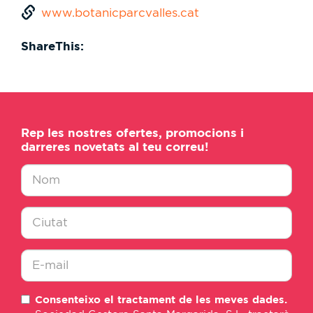
www.botanicparcvalles.cat
ShareThis:
Rep les nostres ofertes, promocions i
darreres novetats al teu correu!
Nombre
*
Ciudad
*
E-
Consenteixo el tractament de les meves dades.
mail