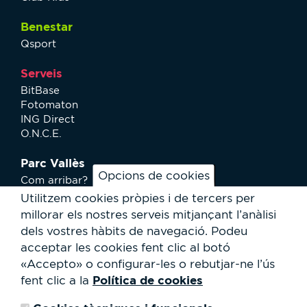
Benestar
Qsport
Serveis
BitBase
Fotomaton
ING Direct
O.N.C.E.
Parc Vallès
Opcions de cookies
Com arribar?
Plànol
Utilitzem cookies pròpies i de tercers per
Activitats
millorar els nostres serveis mitjançant l’anàlisi
Notícies
dels vostres hàbits de navegació.
Podeu
Serveis a l'usuari
acceptar les cookies fent clic al botó
Club Staff
«Accepto» o configurar-les o rebutjar-ne l’ús
Qui som?
Política de cookies
fent clic a la
Contacte
Treballa amb nosaltres