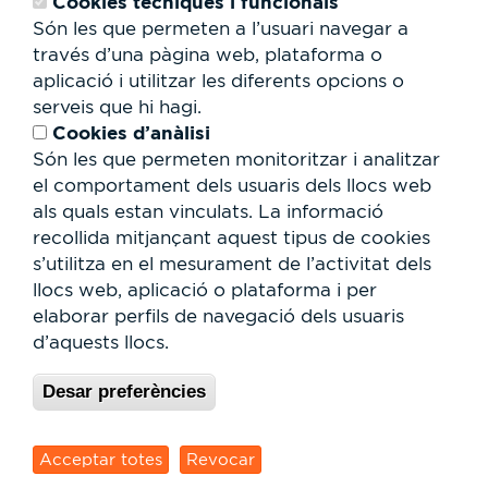
Cookies tècniques i funcionals
Cessió d'espais
RSC
Són les que permeten a l’usuari navegar a
través d’una pàgina web, plataforma o
Formulari
aplicació i utilitzar les diferents opcions o
de
serveis que hi hagi.
cerca
Cerca
Cookies d’anàlisi
Són les que permeten monitoritzar i analitzar
el comportament dels usuaris dels llocs web
als quals estan vinculats. La informació
recollida mitjançant aquest tipus de cookies
s’utilitza en el mesurament de l’activitat dels
llocs web, aplicació o plataforma i per
elaborar perfils de navegació dels usuaris
d’aquests llocs.
Desar preferències
© Parc Vallès 2026 |
Política de Privacitat i Avís Legal
|
Cookies
| Site by
dfusio.com
Acceptar totes
Revocar