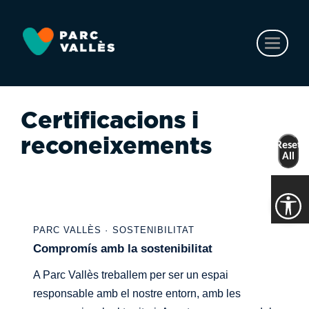
Vés
al
contingut
Toggl
naviga
Certificacions i
reconeixements
Reset
All
PARC VALLÈS · SOSTENIBILITAT
Compromís amb la sostenibilitat
A Parc Vallès treballem per ser un espai
responsable amb el nostre entorn, amb les