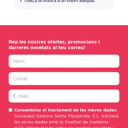
Utilitza la música a un volum adequat.
Rep les nostres ofertes, promocions i
darreres novetats al teu correu!
Nombre
*
Ciudad
*
E-
Consenteixo el tractament de les meves dades.
mail
Sociedad Gestora Santa Margarida, S.L. tractarà
*
les seves dades amb la finalitat de mantenir-
lo/la informat/ada sobre les nostres novetats i