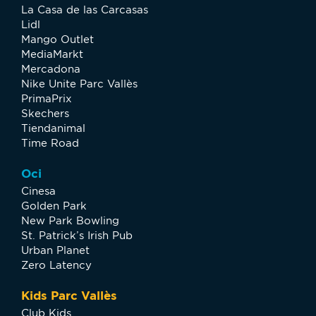
La Casa de las Carcasas
Lidl
Mango Outlet
MediaMarkt
Mercadona
Nike Unite Parc Vallès
PrimaPrix
Skechers
Tiendanimal
Time Road
Oci
Cinesa
Golden Park
New Park Bowling
St. Patrick’s Irish Pub
Urban Planet
Zero Latency
Kids Parc Vallès
Club Kids