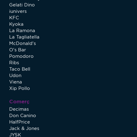
Gelati Dino
iunivers
KFC
Kyoka
La Ramona
La Tagliatella
McDonald's
O's Bar
Pomodoro
Ribs
Taco Bell
Udon
Viena
Xip Pollo
Comerç
Decimas
Don Canino
HalfPrice
Jack & Jones
JYSK