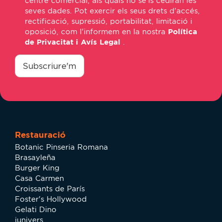
centre comercial, als quals no se'ls cediran les
seves dades. Pot exercir els seus drets d'accés,
rectificació, supressió, portabilitat, limitació i
oposició, com l'informem en la nostra
Política
de Privacitat i Avís Legal
.
consentimiento
*
Subscriure'm
Restauració
Botanic Pinseria Romana
Brasayleña
Burger King
Casa Carmen
Croissants de París
Foster's Hollywood
Gelati Dino
iunivers