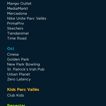
Mango Outlet
MediaMarkt
Mercadona
Nike Unite Parc Vallès
PrimaPrix
Skechers
Tiendanimal
Time Road
Oci
Cinesa
Golden Park
New Park Bowling
St. Patrick’s Irish Pub
Urban Planet
Zero Latency
Kids Parc Vallès
Club Kids
Benestar