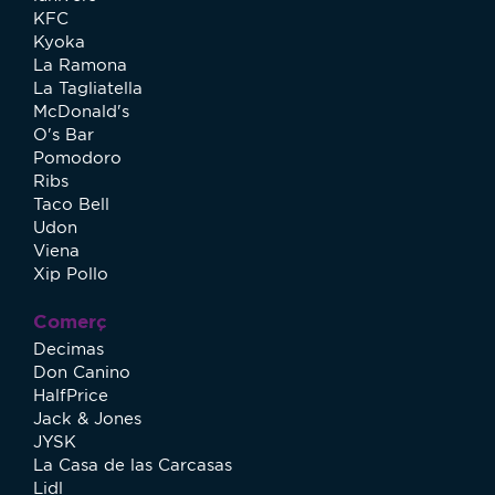
KFC
Kyoka
La Ramona
La Tagliatella
McDonald's
O's Bar
Pomodoro
Ribs
Taco Bell
Udon
Viena
Xip Pollo
Comerç
Decimas
Don Canino
HalfPrice
Jack & Jones
JYSK
La Casa de las Carcasas
Lidl