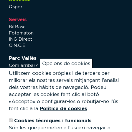
Qsport
Serveis
BitBase
Fotomaton
ING Direct
O.N.C.E.
Parc Vallès
Opcions de cookies
Com arribar?
Plànol
Utilitzem cookies pròpies i de tercers per
Activitats
millorar els nostres serveis mitjançant l’anàlisi
Notícies
dels vostres hàbits de navegació.
Podeu
Serveis a l'usuari
acceptar les cookies fent clic al botó
Club Staff
«Accepto» o configurar-les o rebutjar-ne l’ús
Qui som?
Política de cookies
fent clic a la
Contacte
Treballa amb nosaltres
Cookies tècniques i funcionals
Cessió d'espais
RSC
Són les que permeten a l’usuari navegar a