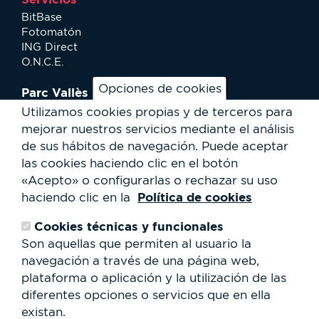
BitBase
Fotomatón
ING Direct
O.N.C.E.
Opciones de cookies
Parc Vallès
¿Cómo llegar?
Utilizamos cookies propias y de terceros para
Mapa
mejorar nuestros servicios mediante el análisis
Actividades
de sus hábitos de navegación.
Puede aceptar
Noticias
las cookies haciendo clic en el botón
Servicios al usuario
«Acepto» o configurarlas o rechazar su uso
Club Staff
Política de cookies
haciendo clic en la
¿Quiénes somos?
Contacto
Cookies técnicas y funcionales
Trabaja con nosotros
Son aquellas que permiten al usuario la
Cesión de espacios
RSC
navegación a través de una página web,
plataforma o aplicación y la utilización de las
Formulario
diferentes opciones o servicios que en ella
de
existan.
búsqueda