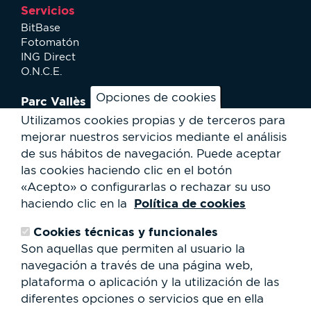
Servicios
BitBase
Fotomatón
ING Direct
O.N.C.E.
Opciones de cookies
Parc Vallès
¿Cómo llegar?
Utilizamos cookies propias y de terceros para
Mapa
mejorar nuestros servicios mediante el análisis
Actividades
de sus hábitos de navegación.
Puede aceptar
Noticias
las cookies haciendo clic en el botón
Servicios al usuario
«Acepto» o configurarlas o rechazar su uso
Club Staff
Política de cookies
haciendo clic en la
¿Quiénes somos?
Contacto
Cookies técnicas y funcionales
Trabaja con nosotros
Son aquellas que permiten al usuario la
Cesión de espacios
RSC
navegación a través de una página web,
plataforma o aplicación y la utilización de las
Formulario
diferentes opciones o servicios que en ella
de