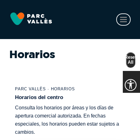
Ir
al
contenido
Toggl
principal
naviga
Horarios
Reset
All
PARC VALLÈS · HORARIOS
Horarios del centro
Consulta los horarios por áreas y los días de
apertura comercial autorizada. En fechas
especiales, los horarios pueden estar sujetos a
cambios.