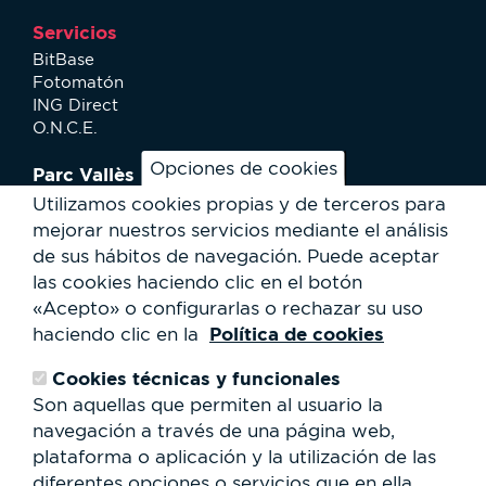
Servicios
BitBase
Fotomatón
ING Direct
O.N.C.E.
Opciones de cookies
Parc Vallès
¿Cómo llegar?
Utilizamos cookies propias y de terceros para
Mapa
mejorar nuestros servicios mediante el análisis
Actividades
de sus hábitos de navegación.
Puede aceptar
Noticias
las cookies haciendo clic en el botón
Servicios al usuario
«Acepto» o configurarlas o rechazar su uso
Club Staff
Política de cookies
haciendo clic en la
¿Quiénes somos?
Contacto
Cookies técnicas y funcionales
Trabaja con nosotros
Son aquellas que permiten al usuario la
Cesión de espacios
RSC
navegación a través de una página web,
plataforma o aplicación y la utilización de las
Formulario
diferentes opciones o servicios que en ella