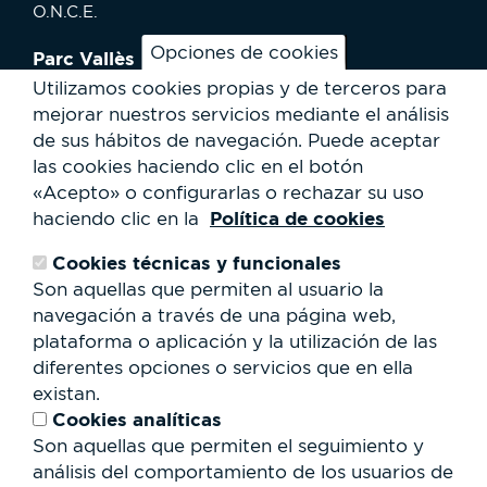
O.N.C.E.
Opciones de cookies
Parc Vallès
¿Cómo llegar?
Utilizamos cookies propias y de terceros para
Mapa
mejorar nuestros servicios mediante el análisis
Actividades
de sus hábitos de navegación.
Puede aceptar
Noticias
las cookies haciendo clic en el botón
Servicios al usuario
«Acepto» o configurarlas o rechazar su uso
Club Staff
Política de cookies
haciendo clic en la
¿Quiénes somos?
Contacto
Cookies técnicas y funcionales
Trabaja con nosotros
Son aquellas que permiten al usuario la
Cesión de espacios
RSC
navegación a través de una página web,
plataforma o aplicación y la utilización de las
Formulario
diferentes opciones o servicios que en ella
de
existan.
búsqueda
Buscar
Cookies analíticas
Son aquellas que permiten el seguimiento y
análisis del comportamiento de los usuarios de