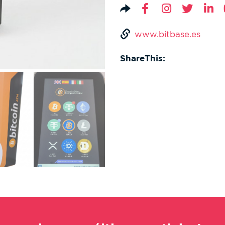
www.bitbase.es
ShareThis: