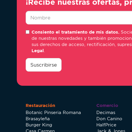
¡Recibe nuestras ofertas, p
Nombre
Consiento el tratamiento de mis datos.
Socie
*
de nuestras novedades y también promociones 
sus derechos de acceso, rectificación, supre
Legal
.
consentimiento
*
Suscribirse
Restauración
Comercio
Botanic Pinseria Romana
Decimas
Brasayleña
Don Canino
Burger King
HalfPrice
Casa Carmen
Jack & Jones