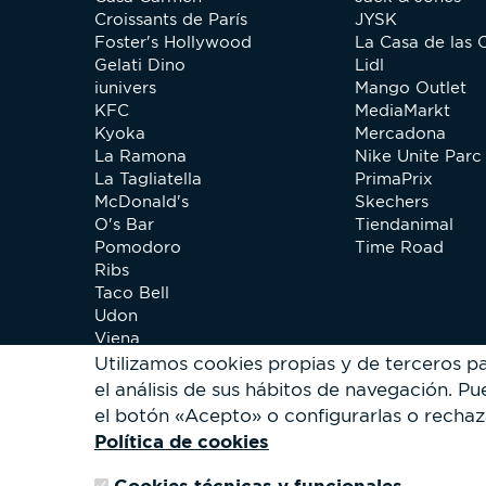
Croissants de París
JYSK
Foster's Hollywood
La Casa de las 
Gelati Dino
Lidl
iunivers
Mango Outlet
KFC
MediaMarkt
Kyoka
Mercadona
La Ramona
Nike Unite Parc 
La Tagliatella
PrimaPrix
McDonald's
Skechers
O's Bar
Tiendanimal
Pomodoro
Time Road
Ribs
Taco Bell
Udon
Viena
Xip Pollo
Utilizamos cookies propias y de terceros p
el análisis de sus hábitos de navegación.
Pue
el botón «Acepto» o configurarlas o rechaz
Política de cookies
Cookies técnicas y funcionales