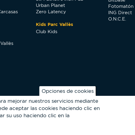
Urban Planet
Fotomatón
Carcasas
Zero Latency
ING Direct
O.N.C.E.
Kids Parc Vallès
Club Kids
Vallès
Opciones de cookies
ara mejorar nuestros servicios mediante
de aceptar las cookies haciendo clic en
ar su uso haciendo clic en la