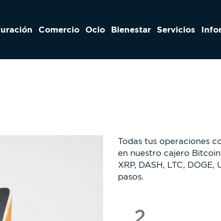
auración
Comercio
Ocio
Bienestar
Servicios
Info
Todas tus operaciones c
en nuestro cajero Bitco
XRP, DASH, LTC, DOGE, U
pasos.