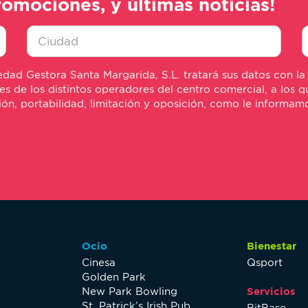
romociones, y últimas noticias!
Ciudad
E
dad Gestora Santa Margarida, S.L. tratará sus datos con la
*
m
de los distintos operadores del centro comercial, a los qu
*
sión, portabilidad, limitación y oposición, como le informa
Ocio
Bienestar
Cinesa
Qsport
Golden Park
New Park Bowling
Servicios
St. Patrick’s Irish Pub
BitBase