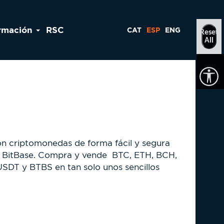
rmación
RSC
CAT
ESP
ENG
Reset
All
on criptomonedas de forma fácil y segura
in BitBase. Compra y vende BTC, ETH, BCH,
SDT y BTBS en tan solo unos sencillos