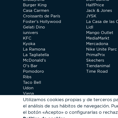
Burger King
HalfPrice
Casa Carmen
Jack & Jones
Croissants de París
JYSK
Foster's Hollywood
La Casa de las 
Gelati Dino
Lidl
iunivers
Mango Outlet
KFC
MediaMarkt
Kyoka
Mercadona
La Ramona
Nike Unite Parc 
La Tagliatella
PrimaPrix
McDonald's
Skechers
O's Bar
Tiendanimal
Pomodoro
Time Road
Ribs
Taco Bell
Udon
Viena
Xip Pollo
Utilizamos cookies propias y de terceros p
el análisis de sus hábitos de navegación.
Pue
el botón «Acepto» o configurarlas o rechaz