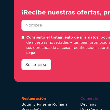
¡Recibe nuestras ofertas, p
Nombre
Consiento el tratamiento de mis datos.
Socie
*
de nuestras novedades y también promociones 
sus derechos de acceso, rectificación, supre
Legal
.
consentimiento
*
Suscribirse
Restauración
Comercio
Botanic Pinseria Romana
Decimas
Brasayleña
Don Canino