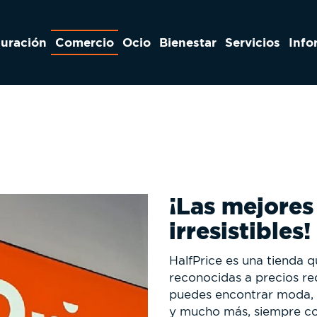
auración
Comercio
Ocio
Bienestar
Servicios
Info
¡Las mejores
irresistibles!
HalfPrice es una tienda 
reconocidas a precios re
puedes encontrar moda, c
y mucho más, siempre co