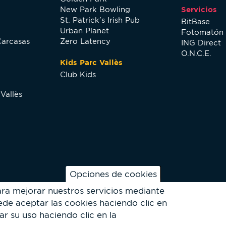
New Park Bowling
Servicios
St. Patrick’s Irish Pub
BitBase
Urban Planet
Fotomatón
Carcasas
Zero Latency
ING Direct
O.N.C.E.
Kids Parc Vallès
Club Kids
Vallès
Opciones de cookies
ara mejorar nuestros servicios mediante
de aceptar las cookies haciendo clic en
ar su uso haciendo clic en la