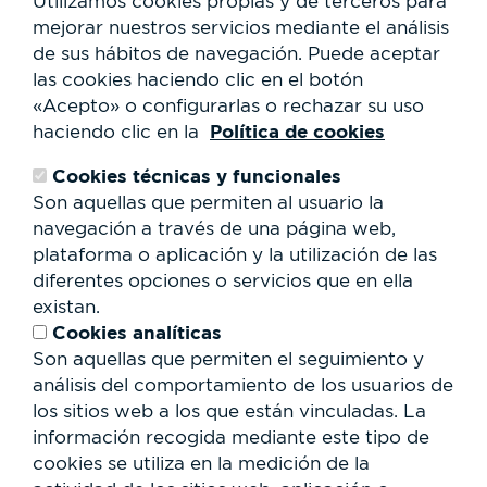
Utilizamos cookies propias y de terceros para
Mapa
mejorar nuestros servicios mediante el análisis
Actividades
de sus hábitos de navegación.
Puede aceptar
Noticias
las cookies haciendo clic en el botón
Servicios al usuario
«Acepto» o configurarlas o rechazar su uso
Club Staff
Política de cookies
haciendo clic en la
¿Quiénes somos?
Contacto
Cookies técnicas y funcionales
Trabaja con nosotros
Son aquellas que permiten al usuario la
Cesión de espacios
RSC
navegación a través de una página web,
plataforma o aplicación y la utilización de las
Formulario
diferentes opciones o servicios que en ella
de
existan.
búsqueda
Buscar
Cookies analíticas
Son aquellas que permiten el seguimiento y
análisis del comportamiento de los usuarios de
los sitios web a los que están vinculadas. La
información recogida mediante este tipo de
cookies se utiliza en la medición de la