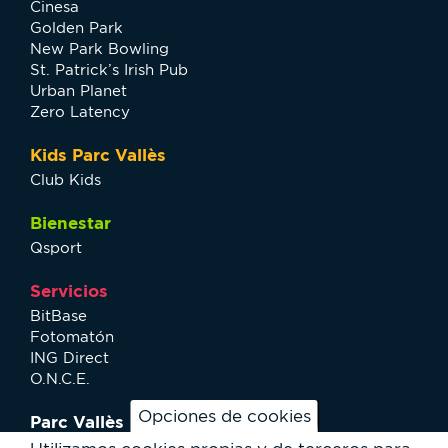
Cinesa
Golden Park
New Park Bowling
St. Patrick’s Irish Pub
Urban Planet
Zero Latency
Kids Parc Vallès
Club Kids
Bienestar
Qsport
Servicios
BitBase
Fotomatón
ING Direct
O.N.C.E.
Opciones de cookies
Parc Vallès
¿Cómo llegar?