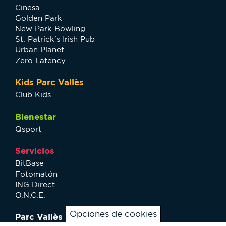
Cinesa
Golden Park
New Park Bowling
St. Patrick’s Irish Pub
Urban Planet
Zero Latency
Kids Parc Vallès
Club Kids
Bienestar
Qsport
Servicios
BitBase
Fotomatón
ING Direct
O.N.C.E.
Opciones de cookies
Parc Vallès