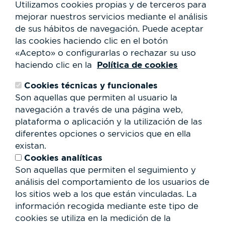
¿Cómo llegar?
Utilizamos cookies propias y de terceros para
Mapa
mejorar nuestros servicios mediante el análisis
Actividades
de sus hábitos de navegación.
Puede aceptar
Noticias
las cookies haciendo clic en el botón
Servicios al usuario
«Acepto» o configurarlas o rechazar su uso
Club Staff
Política de cookies
haciendo clic en la
¿Quiénes somos?
Contacto
Cookies técnicas y funcionales
Trabaja con nosotros
Son aquellas que permiten al usuario la
Cesión de espacios
RSC
navegación a través de una página web,
plataforma o aplicación y la utilización de las
Formulario
diferentes opciones o servicios que en ella
de
existan.
búsqueda
Buscar
Cookies analíticas
Son aquellas que permiten el seguimiento y
análisis del comportamiento de los usuarios de
los sitios web a los que están vinculadas. La
información recogida mediante este tipo de
cookies se utiliza en la medición de la