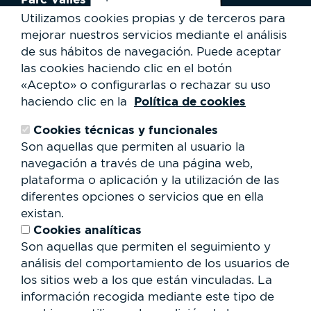
¿Cómo llegar?
Utilizamos cookies propias y de terceros para
Mapa
mejorar nuestros servicios mediante el análisis
Actividades
de sus hábitos de navegación.
Puede aceptar
Noticias
las cookies haciendo clic en el botón
Servicios al usuario
«Acepto» o configurarlas o rechazar su uso
Club Staff
Política de cookies
haciendo clic en la
¿Quiénes somos?
Contacto
Cookies técnicas y funcionales
Trabaja con nosotros
Son aquellas que permiten al usuario la
Cesión de espacios
RSC
navegación a través de una página web,
plataforma o aplicación y la utilización de las
Formulario
diferentes opciones o servicios que en ella
de
existan.
búsqueda
Buscar
Cookies analíticas
Son aquellas que permiten el seguimiento y
análisis del comportamiento de los usuarios de
los sitios web a los que están vinculadas. La
información recogida mediante este tipo de