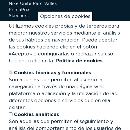
Nike Unite Parc Vallès
PrimaPrix
Skechers
Opciones de cookies
Tiendanimal
Utilizamos cookies propias y de terceros para
Time Road
mejorar nuestros servicios mediante el análisis
de sus hábitos de navegación.
Puede aceptar
Ocio
las cookies haciendo clic en el botón
Cinesa
Golden Park
«Acepto» o configurarlas o rechazar su uso
New Park Bowling
Política de cookies
haciendo clic en la
St. Patrick’s Irish Pub
Urban Planet
Cookies técnicas y funcionales
Zero Latency
Son aquellas que permiten al usuario la
navegación a través de una página web,
Kids Parc Vallès
plataforma o aplicación y la utilización de las
Club Kids
diferentes opciones o servicios que en ella
existan.
Bienestar
Cookies analíticas
Qsport
Son aquellas que permiten el seguimiento y
análisis del comportamiento de los usuarios de
Servicios