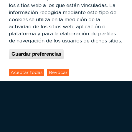
los sitios web a los que están vinculadas. La
BitBase
información recogida mediante este tipo de
Fotomatón
cookies se utiliza en la medición de la
ING Direct
O.N.C.E.
actividad de los sitios web, aplicación o
plataforma y para la elaboración de perfiles
Parc Vallès
de navegación de los usuarios de dichos sitios.
¿Cómo llegar?
Mapa
Guardar preferencias
Actividades
Noticias
Servicios al usuario
Aceptar todas
Revocar
Club Staff
¿Quiénes somos?
Contacto
Trabaja con nosotros
Cesión de espacios
RSC
Formulario
de
búsqueda