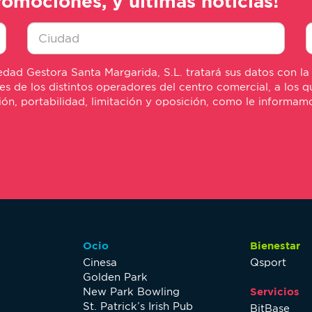
romociones, y últimas noticias!
Ciudad
E
dad Gestora Santa Margarida, S.L. tratará sus datos con la
*
m
de los distintos operadores del centro comercial, a los qu
*
sión, portabilidad, limitación y oposición, como le informa
Ocio
Bienestar
Cinesa
Qsport
Golden Park
New Park Bowling
Servicios
St. Patrick’s Irish Pub
BitBase