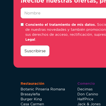
¡Recibe nuestras ofertas, p
Nombre
Consiento el tratamiento de mis datos.
Socie
*
de nuestras novedades y también promociones 
sus derechos de acceso, rectificación, supre
Legal
.
consentimiento
*
Suscribirse
Restauración
Comercio
Botanic Pinseria Romana
Decimas
Brasayleña
Don Canino
Burger King
HalfPrice
Casa Carmen
Jack & Jones