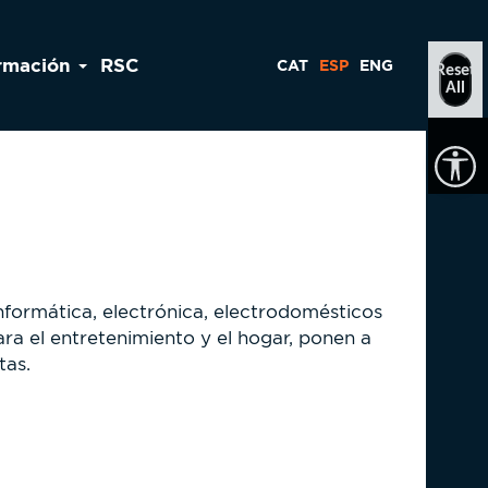
rmación
RSC
CAT
ESP
ENG
Reset
All
nformática, electrónica, electrodomésticos
a el entretenimiento y el hogar, ponen a
tas.