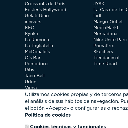
Croissants de París
JYSK
Foster's Hollywood
La Casa de las 
Gelati Dino
Lidl
iunivers
Mango Outlet
KFC
MediaMarkt
Kyoka
Mercadona
La Ramona
Nike Unite Parc 
La Tagliatella
PrimaPrix
McDonald's
Skechers
O's Bar
Tiendanimal
Pomodoro
Time Road
Ribs
Taco Bell
Udon
Viena
Xip Pollo
Utilizamos cookies propias y de terceros p
el análisis de sus hábitos de navegación.
Pue
el botón «Acepto» o configurarlas o rechaz
Política de cookies
Cookies técnicas y funcionales