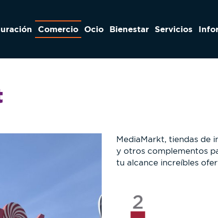
auración
Comercio
Ocio
Bienestar
Servicios
Info
t
MediaMarkt, tiendas de i
y otros complementos par
tu alcance increíbles ofer