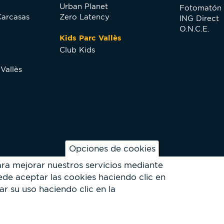
Urban Planet
Fotomatón
Carcasas
Zero Latency
ING Direct
O.N.C.E.
Kids Parc Vallès
Club Kids
Vallès
Opciones de cookies
ara mejorar nuestros servicios mediante
de aceptar las cookies haciendo clic en
ar su uso haciendo clic en la