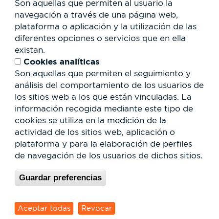
Son aquellas que permiten al usuario la
Cesión de espacios
RSC
navegación a través de una página web,
plataforma o aplicación y la utilización de las
Formulario
diferentes opciones o servicios que en ella
de
existan.
búsqueda
Buscar
Cookies analíticas
Son aquellas que permiten el seguimiento y
análisis del comportamiento de los usuarios de
los sitios web a los que están vinculadas. La
información recogida mediante este tipo de
cookies se utiliza en la medición de la
actividad de los sitios web, aplicación o
plataforma y para la elaboración de perfiles
de navegación de los usuarios de dichos sitios.
Guardar preferencias
© Parc Vallès 2026 |
Política de Privacidad y Aviso
Legal
|
Cookies
| Site by
dfusio.com
Aceptar todas
Revocar