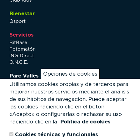
Bienestar
Qsport
Servicios
BitBase
Fotomatón
ING Direct
O.N.C.E.
Opciones de cookies
Parc Vallès
¿Cómo llegar?
Utilizamos cookies propias y de terceros para
Mapa
mejorar nuestros servicios mediante el análisis
Actividades
de sus hábitos de navegación.
Puede aceptar
Noticias
las cookies haciendo clic en el botón
Servicios al usuario
«Acepto» o configurarlas o rechazar su uso
Club Staff
Política de cookies
haciendo clic en la
¿Quiénes somos?
Contacto
Cookies técnicas y funcionales
Trabaja con nosotros