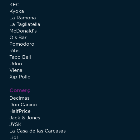
KFC
Kyoka
La Ramona
La Tagliatella
McDonald's
O's Bar
Pomodoro
Ribs
Taco Bell
Udon
Viena
Xip Pollo
Comerç
Decimas
Don Canino
HalfPrice
Jack & Jones
JYSK
La Casa de las Carcasas
Lidl