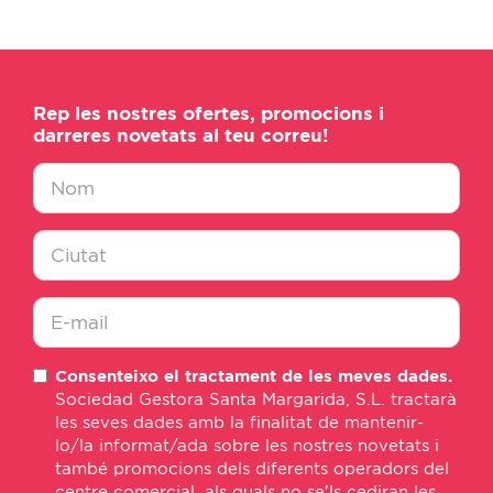
Rep les nostres ofertes, promocions i
darreres novetats al teu correu!
Nombre
*
Ciudad
*
E-
Consenteixo el tractament de les meves dades.
mail
Sociedad Gestora Santa Margarida, S.L. tractarà
*
les seves dades amb la finalitat de mantenir-
lo/la informat/ada sobre les nostres novetats i
també promocions dels diferents operadors del
centre comercial, als quals no se'ls cediran les