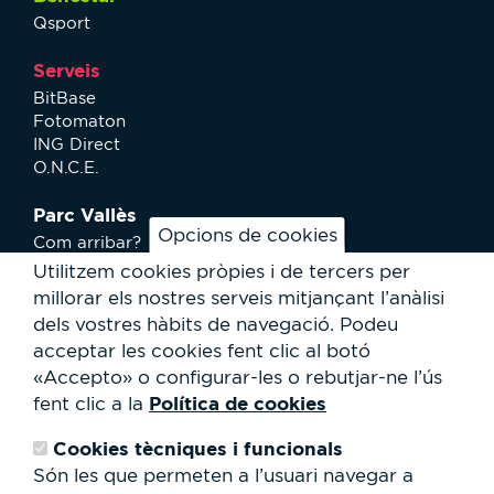
Qsport
Serveis
BitBase
Fotomaton
ING Direct
O.N.C.E.
Parc Vallès
Opcions de cookies
Com arribar?
Plànol
Utilitzem cookies pròpies i de tercers per
Activitats
millorar els nostres serveis mitjançant l’anàlisi
Notícies
dels vostres hàbits de navegació.
Podeu
Serveis a l'usuari
acceptar les cookies fent clic al botó
Club Staff
«Accepto» o configurar-les o rebutjar-ne l’ús
Qui som?
Política de cookies
fent clic a la
Contacte
Treballa amb nosaltres
Cookies tècniques i funcionals
Cessió d'espais
RSC
Són les que permeten a l’usuari navegar a