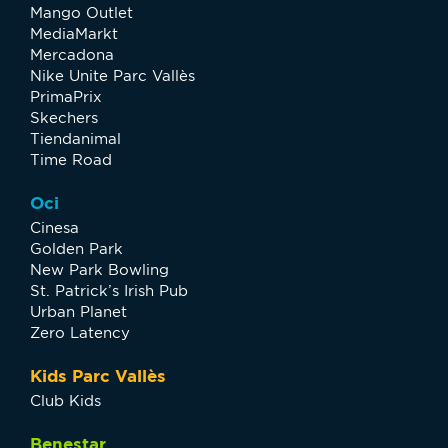
Mango Outlet
MediaMarkt
Mercadona
Nike Unite Parc Vallès
PrimaPrix
Skechers
Tiendanimal
Time Road
Oci
Cinesa
Golden Park
New Park Bowling
St. Patrick’s Irish Pub
Urban Planet
Zero Latency
Kids Parc Vallès
Club Kids
Benestar