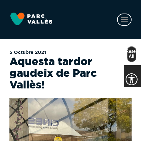
Vés
al
contingut
Toggl
naviga
Reset
5 Octubre 2021
All
Aquesta tardor
gaudeix de Parc
Vallès!