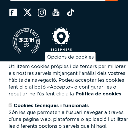
cerca
Cerca
Opcions de cookies
Utilitzem cookies pròpies i de tercers per millorar
els nostres serveis mitjançant l’anàlisi dels vostres
hàbits de navegació.
Podeu acceptar les cookies
© Parc Vallès 2026 |
Política de Privacitat i Avís Legal
|
fent clic al botó «Accepto» o configurar-les o
Cookies
| Site by
dfusio.com
Política de cookies
rebutjar-ne l’ús fent clic a la
Cookies tècniques i funcionals
Són les que permeten a l’usuari navegar a través
d’una pàgina web, plataforma o aplicació i utilitza
les diferents opcions o serveis que hi hagi.