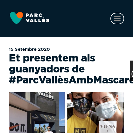
Vés
al
contingut
Toggl
naviga
15 Setembre 2020
Et presentem als
guanyadors de
#ParcVallèsAmbMascar