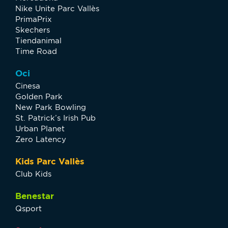
Nike Unite Parc Vallès
PrimaPrix
Skechers
Tiendanimal
Time Road
Oci
Cinesa
Golden Park
New Park Bowling
St. Patrick’s Irish Pub
Urban Planet
Zero Latency
Kids Parc Vallès
Club Kids
Benestar
Qsport