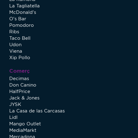
La Tagliatella
McDonald's
O's Bar
Pomodoro
Ribs
Taco Bell
Udon
Viena
Xip Pollo
Comerç
Decimas
Don Canino
HalfPrice
Jack & Jones
JYSK
La Casa de las Carcasas
Lidl
Mango Outlet
MediaMarkt
Mercadona