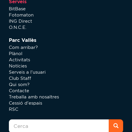
Serveis
BitBase
Fotomaton
ING Direct
O.N.C.E.
Parc Vallès
Com arribar?
Plànol
Activitats
Notícies
Serveis a l'usuari
Club Staff
Qui som?
Contacte
Treballa amb nosaltres
Cessió d'espais
RSC
Formulari
de