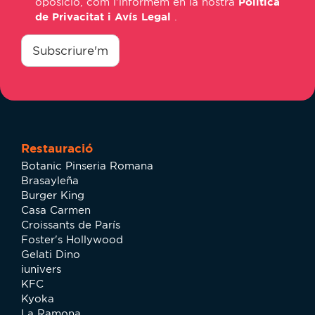
oposició, com l'informem en la nostra
Política
de Privacitat i Avís Legal
.
consentimiento
*
Subscriure'm
Restauració
Botanic Pinseria Romana
Brasayleña
Burger King
Casa Carmen
Croissants de París
Foster's Hollywood
Gelati Dino
iunivers
KFC
Kyoka
La Ramona