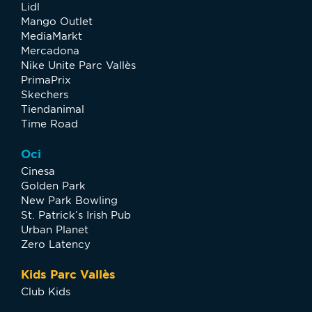
Lidl
Mango Outlet
MediaMarkt
Mercadona
Nike Unite Parc Vallès
PrimaPrix
Skechers
Tiendanimal
Time Road
Oci
Cinesa
Golden Park
New Park Bowling
St. Patrick’s Irish Pub
Urban Planet
Zero Latency
Kids Parc Vallès
Club Kids