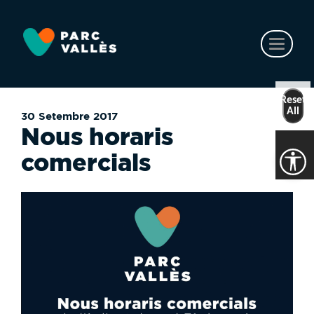
Vés
al
contingut
Toggl
naviga
Reset
All
30 Setembre 2017
Nous horaris
comercials