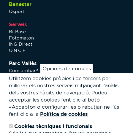
Benestar
Qsport
Serveis
BitBase
Fotomaton
ING Direct
O.N.C.E.
Parc Vallès
Opcions de cookies
Com arribar?
Plànol
Utilitzem cookies pròpies i de tercers per
Activitats
millorar els nostres serveis mitjançant l’anàlisi
Notícies
dels vostres hàbits de navegació.
Podeu
Serveis a l'usuari
acceptar les cookies fent clic al botó
Club Staff
«Accepto» o configurar-les o rebutjar-ne l’ús
Qui som?
Política de cookies
fent clic a la
Contacte
Treballa amb nosaltres
Cookies tècniques i funcionals
Cessió d'espais
RSC