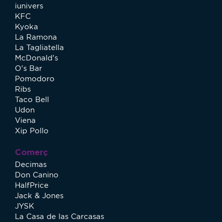
iunivers
KFC
Kyoka
La Ramona
La Tagliatella
McDonald's
O's Bar
Pomodoro
Ribs
Taco Bell
Udon
Viena
Xip Pollo
Comerç
Decimas
Don Canino
HalfPrice
Jack & Jones
JYSK
La Casa de las Carcasas