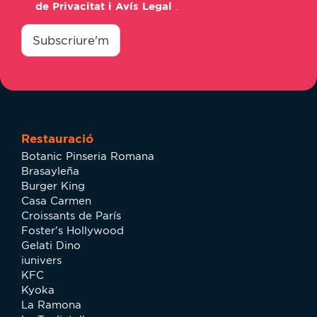
de Privacitat i Avís Legal
.
consentimiento
*
Subscriure'm
Restauració
Botanic Pinseria Romana
Brasayleña
Burger King
Casa Carmen
Croissants de París
Foster's Hollywood
Gelati Dino
iunivers
KFC
Kyoka
La Ramona