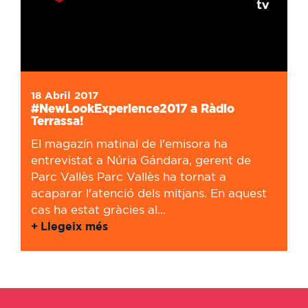
18 Abril 2017
#NewLookExperience2017 a Ràdio
Terrassa!
El magazín matinal de l'emisora ha
entrevistat a Núria Gándara, gerent de
Parc Vallès Parc Vallès ha tornat a
acaparar l'atenció dels mitjans. En aquest
cas ha estat gràcies al...
Llegeix més