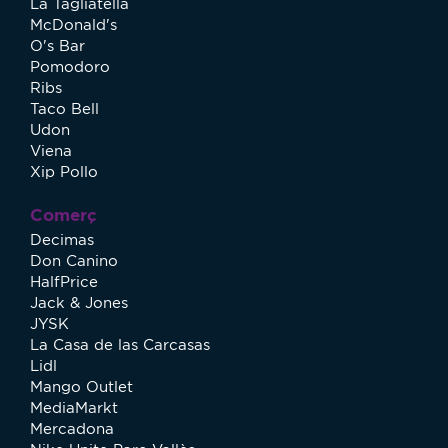
La Tagliatella
McDonald's
O's Bar
Pomodoro
Ribs
Taco Bell
Udon
Viena
Xip Pollo
Comerç
Decimas
Don Canino
HalfPrice
Jack & Jones
JYSK
La Casa de las Carcasas
Lidl
Mango Outlet
MediaMarkt
Mercadona