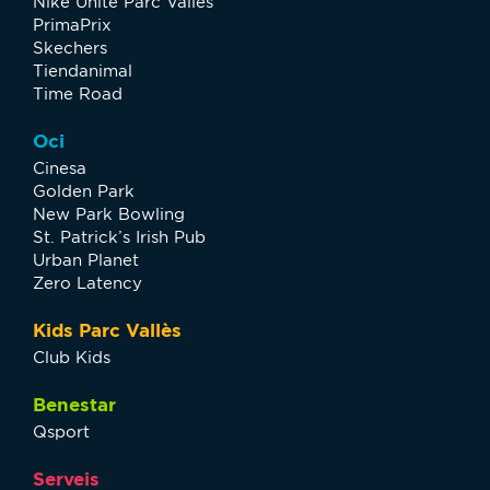
Nike Unite Parc Vallès
PrimaPrix
Skechers
Tiendanimal
Time Road
Oci
Cinesa
Golden Park
New Park Bowling
St. Patrick’s Irish Pub
Urban Planet
Zero Latency
Kids Parc Vallès
Club Kids
Benestar
Qsport
Serveis