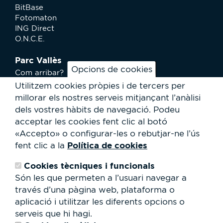
BitBase
Fotomaton
ING Direct
O.N.C.E.
Parc Vallès
Opcions de cookies
Com arribar?
Plànol
Utilitzem cookies pròpies i de tercers per
Activitats
millorar els nostres serveis mitjançant l’anàlisi
Notícies
dels vostres hàbits de navegació.
Podeu
Serveis a l'usuari
acceptar les cookies fent clic al botó
Club Staff
«Accepto» o configurar-les o rebutjar-ne l’ús
Qui som?
Política de cookies
fent clic a la
Contacte
Treballa amb nosaltres
Cookies tècniques i funcionals
Cessió d'espais
RSC
Són les que permeten a l’usuari navegar a
través d’una pàgina web, plataforma o
Formulari
aplicació i utilitzar les diferents opcions o
de
serveis que hi hagi.
cerca