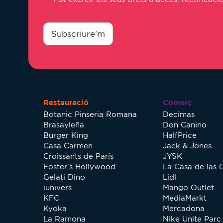
.
consentimiento
*
Subscriure'm
Restauració
Comerç
Botanic Pinseria Romana
Decimas
Brasayleña
Don Canino
Burger King
HalfPrice
Casa Carmen
Jack & Jones
Croissants de París
JYSK
Foster's Hollywood
La Casa de las 
Gelati Dino
Lidl
iunivers
Mango Outlet
KFC
MediaMarkt
Kyoka
Mercadona
La Ramona
Nike Unite Parc 