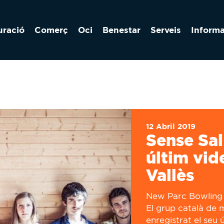
uració
Comerç
Oci
Benestar
Serveis
Inform
12 Abril 2019
Sense Sal
últim vid
Vallès
New Parc Bowling h
El grup català de 
enregistrat el seu 