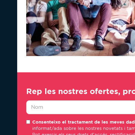
Rep les nostres ofertes, pr
Nombre
Consenteixo el tractament de les meves dad
*
informat/ada sobre les nostres novetats i tam
Pot exercir els seus drets d'accés, rectificaci