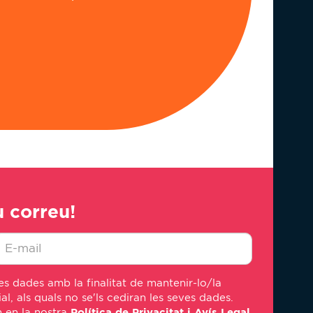
u correu!
-
s dades amb la finalitat de mantenir-lo/la
ail
, als quals no se'ls cediran les seves dades.
em en la nostra
Política de Privacitat i Avís Legal