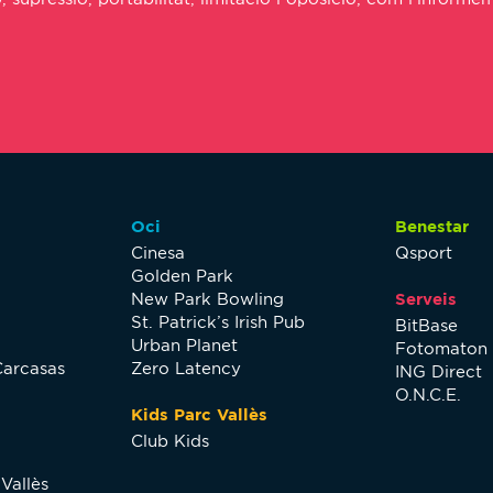
Oci
Benestar
Cinesa
Qsport
Golden Park
New Park Bowling
Serveis
St. Patrick’s Irish Pub
BitBase
Urban Planet
Fotomaton
Carcasas
Zero Latency
ING Direct
O.N.C.E.
Kids Parc Vallès
Club Kids
Vallès