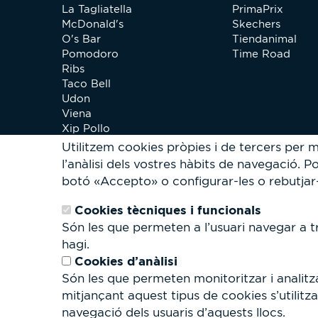
La Tagliatella
PrimaPrix
McDonald's
Skechers
O's Bar
Tiendanimal
Pomodoro
Time Road
Ribs
Taco Bell
Udon
Viena
Xip Pollo
Utilitzem cookies pròpies i de tercers per mi
l’anàlisi dels vostres hàbits de navegació.
Po
botó «Accepto» o configurar-les o rebutjar-ne
Cookies tècniques i funcionals
Són les que permeten a l’usuari navegar a tr
hagi.
Cookies d’anàlisi
Són les que permeten monitoritzar i analitza
mitjançant aquest tipus de cookies s’utilitza
navegació dels usuaris d’aquests llocs.