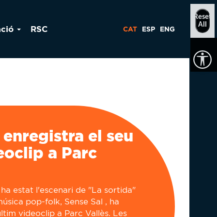
Reset
All
ació
RSC
CAT
ESP
ENG
 enregistra el seu
eoclip a Parc
a estat l'escenari de "La sortida"
música pop-folk, Sense Sal , ha
últim videoclip a Parc Vallès. Les