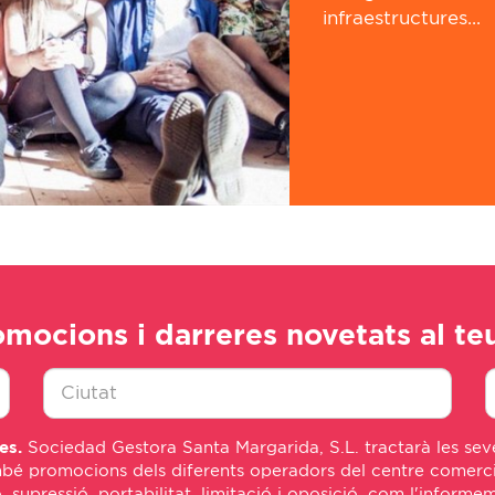
infraestructures...
omocions i darreres novetats al te
Ciudad
E
es.
Sociedad Gestora Santa Margarida, S.L. tractarà les seve
*
m
bé promocions dels diferents operadors del centre comercial
*
ó, supressió, portabilitat, limitació i oposició, com l'inform