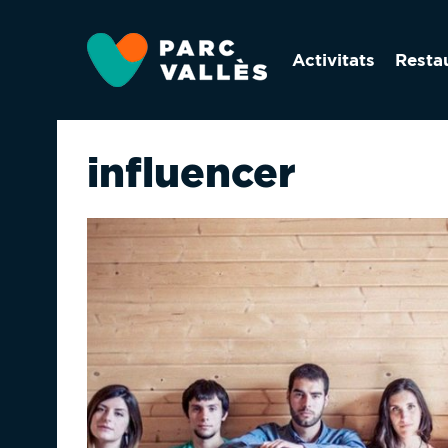
Vés
al
Activitats
Resta
contingut
influencer