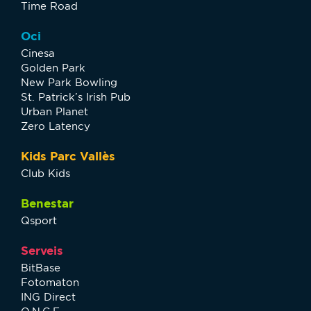
Time Road
Oci
Cinesa
Golden Park
New Park Bowling
St. Patrick’s Irish Pub
Urban Planet
Zero Latency
Kids Parc Vallès
Club Kids
Benestar
Qsport
Serveis
BitBase
Fotomaton
ING Direct