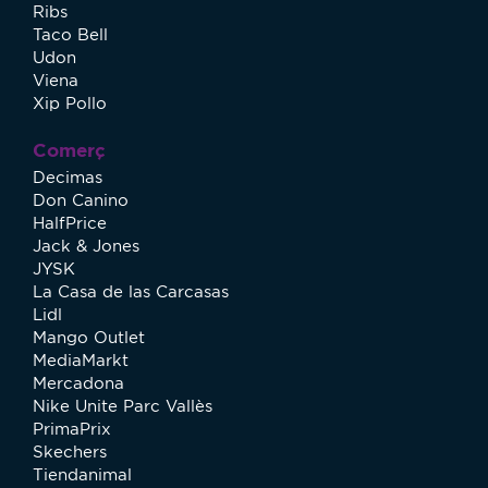
Ribs
Taco Bell
Udon
Viena
Xip Pollo
Comerç
Decimas
Don Canino
HalfPrice
Jack & Jones
JYSK
La Casa de las Carcasas
Lidl
Mango Outlet
MediaMarkt
Mercadona
Nike Unite Parc Vallès
PrimaPrix
Skechers
Tiendanimal