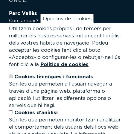
O.N.C.E.
Parc Vallès
Opcions de cookies
Com arribar?
Plànol
Utilitzem cookies pròpies i de tercers per
Activitats
millorar els nostres serveis mitjançant l’anàlisi
Notícies
dels vostres hàbits de navegació.
Podeu
Serveis a l'usuari
acceptar les cookies fent clic al botó
Club Staff
«Accepto» o configurar-les o rebutjar-ne l’ús
Qui som?
Política de cookies
fent clic a la
Contacte
Treballa amb nosaltres
Cookies tècniques i funcionals
Cessió d'espais
RSC
Són les que permeten a l’usuari navegar a
través d’una pàgina web, plataforma o
Formulari
aplicació i utilitzar les diferents opcions o
de
serveis que hi hagi.
cerca
Cerca
Cookies d’anàlisi
Són les que permeten monitoritzar i analitzar
el comportament dels usuaris dels llocs web