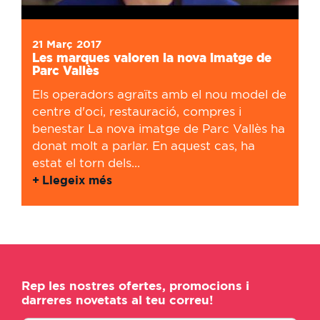
21 Març 2017
Les marques valoren la nova imatge de
Parc Vallès
Els operadors agraïts amb el nou model de
centre d'oci, restauració, compres i
benestar La nova imatge de Parc Vallès ha
donat molt a parlar. En aquest cas, ha
estat el torn dels...
Llegeix més
Rep les nostres ofertes, promocions i
darreres novetats al teu correu!