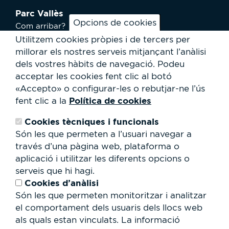
Parc Vallès
Opcions de cookies
Com arribar?
Plànol
Utilitzem cookies pròpies i de tercers per
Activitats
millorar els nostres serveis mitjançant l’anàlisi
Notícies
dels vostres hàbits de navegació.
Podeu
Serveis a l'usuari
acceptar les cookies fent clic al botó
Club Staff
«Accepto» o configurar-les o rebutjar-ne l’ús
Qui som?
Política de cookies
fent clic a la
Contacte
Treballa amb nosaltres
Cookies tècniques i funcionals
Cessió d'espais
RSC
Són les que permeten a l’usuari navegar a
través d’una pàgina web, plataforma o
Formulari
aplicació i utilitzar les diferents opcions o
de
serveis que hi hagi.
cerca
Cerca
Cookies d’anàlisi
Són les que permeten monitoritzar i analitzar
el comportament dels usuaris dels llocs web
als quals estan vinculats. La informació