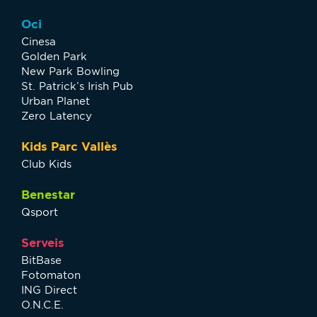
Oci
Cinesa
Golden Park
New Park Bowling
St. Patrick’s Irish Pub
Urban Planet
Zero Latency
Kids Parc Vallès
Club Kids
Benestar
Qsport
Serveis
BitBase
Fotomaton
ING Direct
O.N.C.E.