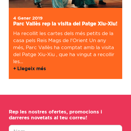
4 Gener 2019
Parc Vallès rep la visita del Patge Xiu-Xiu!
Ha recollit les cartes dels més petits de la
casa pels Reis Mags de l'Orient Un any
més, Parc Vallès ha comptat amb la visita
del Patge Xiu-Xiu , que ha vingut a recollir
les...
Llegeix més
Rep les nostres ofertes, promocions i
darreres novetats al teu correu!