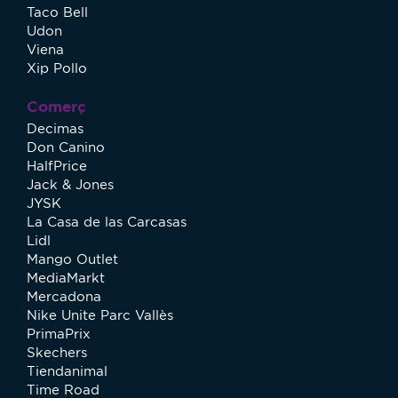
Taco Bell
Udon
Viena
Xip Pollo
Comerç
Decimas
Don Canino
HalfPrice
Jack & Jones
JYSK
La Casa de las Carcasas
Lidl
Mango Outlet
MediaMarkt
Mercadona
Nike Unite Parc Vallès
PrimaPrix
Skechers
Tiendanimal
Time Road