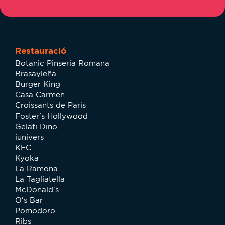
Restauració
Botanic Pinseria Romana
Brasayleña
Burger King
Casa Carmen
Croissants de París
Foster's Hollywood
Gelati Dino
iunivers
KFC
Kyoka
La Ramona
La Tagliatella
McDonald's
O's Bar
Pomodoro
Ribs