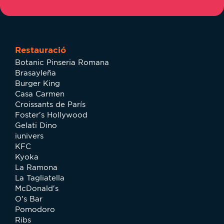
Restauració
Botanic Pinseria Romana
Brasayleña
Burger King
Casa Carmen
Croissants de París
Foster's Hollywood
Gelati Dino
iunivers
KFC
Kyoka
La Ramona
La Tagliatella
McDonald's
O's Bar
Pomodoro
Ribs