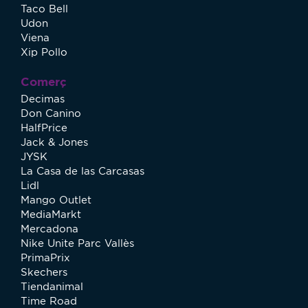
Taco Bell
Udon
Viena
Xip Pollo
Comerç
Decimas
Don Canino
HalfPrice
Jack & Jones
JYSK
La Casa de las Carcasas
Lidl
Mango Outlet
MediaMarkt
Mercadona
Nike Unite Parc Vallès
PrimaPrix
Skechers
Tiendanimal
Time Road