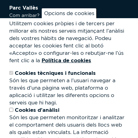
Parc Vallès
Opcions de cookies
Com arribar?
Plànol
Utilitzem cookies pròpies i de tercers per
Activitats
millorar els nostres serveis mitjançant l’anàlisi
Notícies
dels vostres hàbits de navegació.
Podeu
Serveis a l'usuari
acceptar les cookies fent clic al botó
Club Staff
«Accepto» o configurar-les o rebutjar-ne l’ús
Qui som?
Política de cookies
fent clic a la
Contacte
Treballa amb nosaltres
Cookies tècniques i funcionals
Cessió d'espais
RSC
Són les que permeten a l’usuari navegar a
través d’una pàgina web, plataforma o
Formulari
aplicació i utilitzar les diferents opcions o
de
serveis que hi hagi.
cerca
Cerca
Cookies d’anàlisi
Són les que permeten monitoritzar i analitzar
el comportament dels usuaris dels llocs web
als quals estan vinculats. La informació