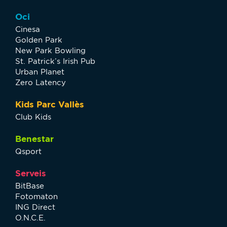
Oci
Cinesa
Golden Park
New Park Bowling
St. Patrick’s Irish Pub
Urban Planet
Zero Latency
Kids Parc Vallès
Club Kids
Benestar
Qsport
Serveis
BitBase
Fotomaton
ING Direct
O.N.C.E.