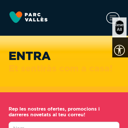
Vés
al
contingut
Toggl
naviga
Reset
All
ENTRA
Et sentiràs com a casa!
Rep les nostres ofertes, promocions i
darreres novetats al teu correu!