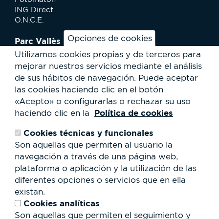
ING Direct
O.N.C.E.
Opciones de cookies
Parc Vallès
¿Cómo llegar?
Utilizamos cookies propias y de terceros para
Mapa
mejorar nuestros servicios mediante el análisis
Actividades
de sus hábitos de navegación.
Puede aceptar
Noticias
las cookies haciendo clic en el botón
Servicios al usuario
«Acepto» o configurarlas o rechazar su uso
Club Staff
Política de cookies
haciendo clic en la
¿Quiénes somos?
Contacto
Cookies técnicas y funcionales
Trabaja con nosotros
Son aquellas que permiten al usuario la
Cesión de espacios
RSC
navegación a través de una página web,
plataforma o aplicación y la utilización de las
Formulario
diferentes opciones o servicios que en ella
de
existan.
búsqueda
Buscar
Cookies analíticas
Son aquellas que permiten el seguimiento y