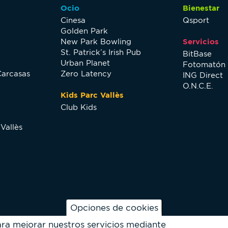
Ocio
Bienestar
Cinesa
Qsport
Golden Park
New Park Bowling
Servicios
St. Patrick’s Irish Pub
BitBase
Urban Planet
Fotomatón
Carcasas
Zero Latency
ING Direct
O.N.C.E.
Kids Parc Vallès
Club Kids
Vallès
Opciones de cookies
ara mejorar nuestros servicios mediante