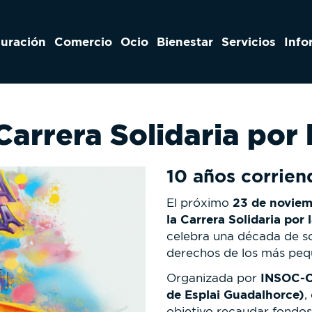
auración
Comercio
Ocio
Bienestar
Servicios
Info
Carrera Solidaria por 
10 años corriend
23 de novie
El próximo
la Carrera Solidaria por 
celebra una década de so
derechos de los más peq
INSOC-CE
Organizada por
de Esplai Guadalhorce)
,
objetivo recaudar fondos