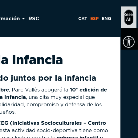
Reset
rmación
RSC
CAT
ESP
ENG
All
la Infancia
o juntos por la infancia
mbre
10ª edición de
, Parc Vallès acogerá la
la Infancia
, una cita muy especial que
lidaridad, compromiso y defensa de los
ueños.
G (Iniciativas Socioculturales – Centro
 esta actividad socio-deportiva tiene como
pobreza infantil y
 para luchar contra la