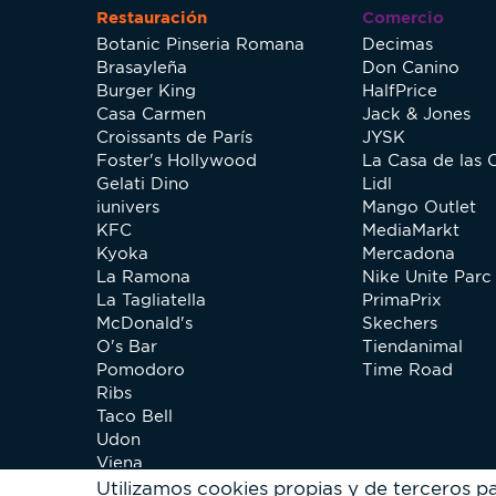
Restauración
Comercio
Botanic Pinseria Romana
Decimas
Brasayleña
Don Canino
Burger King
HalfPrice
Casa Carmen
Jack & Jones
Croissants de París
JYSK
Foster's Hollywood
La Casa de las 
Gelati Dino
Lidl
iunivers
Mango Outlet
KFC
MediaMarkt
Kyoka
Mercadona
La Ramona
Nike Unite Parc 
La Tagliatella
PrimaPrix
McDonald's
Skechers
O's Bar
Tiendanimal
Pomodoro
Time Road
Ribs
Taco Bell
Udon
Viena
Xip Pollo
Utilizamos cookies propias y de terceros p