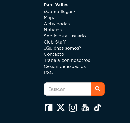
Parc Vallès
¿Cómo llegar?
Mapa
Actividades
Noticias
Servicios al usuario
Club Staff
¿Quiénes somos?
Contacto
Trabaja con nosotros
Cesión de espacios
RSC
Formulario
de
búsqueda
Buscar