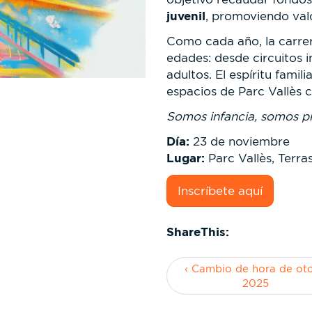
juvenil
, promoviendo val
Como cada año, la carrer
edades: desde circuitos i
adultos. El espíritu famili
espacios de Parc Vallès c
Somos infancia, somos p
Día:
23 de noviembre
Lugar:
Parc Vallès, Terra
Inscríbete aquí
ShareThis:
‹ Cambio de hora de ot
2025