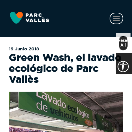
Ir
al
contenido
Toggl
principal
naviga
Reset
All
19 Junio 2018
Green Wash, el lavado
ecológico de Parc
Vallès