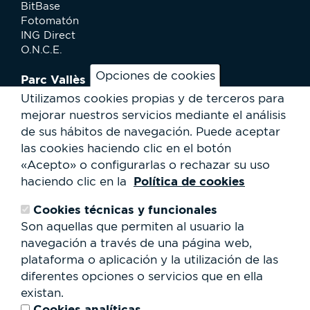
BitBase
Fotomatón
ING Direct
O.N.C.E.
Opciones de cookies
Parc Vallès
¿Cómo llegar?
Utilizamos cookies propias y de terceros para
Mapa
mejorar nuestros servicios mediante el análisis
Actividades
de sus hábitos de navegación.
Puede aceptar
Noticias
las cookies haciendo clic en el botón
Servicios al usuario
«Acepto» o configurarlas o rechazar su uso
Club Staff
Política de cookies
haciendo clic en la
¿Quiénes somos?
Contacto
Cookies técnicas y funcionales
Trabaja con nosotros
Son aquellas que permiten al usuario la
Cesión de espacios
RSC
navegación a través de una página web,
plataforma o aplicación y la utilización de las
Formulario
diferentes opciones o servicios que en ella
de
existan.
búsqueda
Buscar
Cookies analíticas