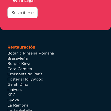
Aviso Legal
.
consentimiento
*
Suscribirse
Restauración
Botanic Pinseria Romana
Brasayleña
Burger King
Casa Carmen
Croissants de París
Foster's Hollywood
Gelati Dino
iunivers
KFC
Kyoka
La Ramona
La Tagliatella