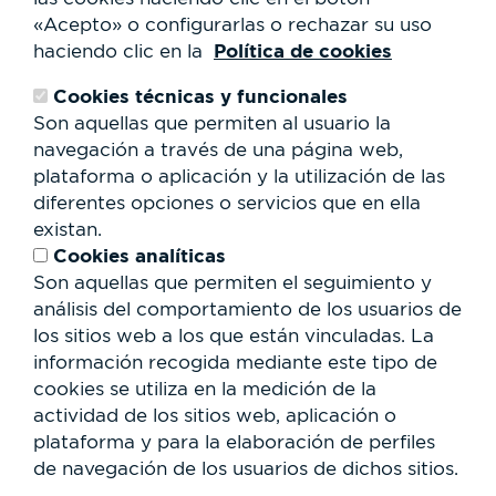
Servicios al usuario
«Acepto» o configurarlas o rechazar su uso
Club Staff
Política de cookies
haciendo clic en la
¿Quiénes somos?
Contacto
Cookies técnicas y funcionales
Trabaja con nosotros
Son aquellas que permiten al usuario la
Cesión de espacios
RSC
navegación a través de una página web,
plataforma o aplicación y la utilización de las
Formulario
diferentes opciones o servicios que en ella
de
existan.
búsqueda
Buscar
Cookies analíticas
Son aquellas que permiten el seguimiento y
análisis del comportamiento de los usuarios de
los sitios web a los que están vinculadas. La
información recogida mediante este tipo de
cookies se utiliza en la medición de la
actividad de los sitios web, aplicación o
plataforma y para la elaboración de perfiles
de navegación de los usuarios de dichos sitios.