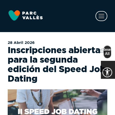
Ir
al
contenido
Toggl
principal
naviga
28 Abril 2026
Inscripciones abiertas
Reset
All
para la segunda
edición del Speed Job
Dating