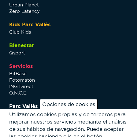
Urban Planet
Zero Latency
Kids Parc Vallès
Club Kids
Bienestar
Qsport
Servicios
BitBase
Fotomatón
ING Direct
O.N.C.E.
Opciones de cookies
Parc Vallès
¿Cómo llegar?
Utilizamos cookies propias y de terceros para
Mapa
mejorar nuestros servicios mediante el análisis
Actividades
de sus hábitos de navegación.
Puede aceptar
Noticias
las cookies haciendo clic en el botón