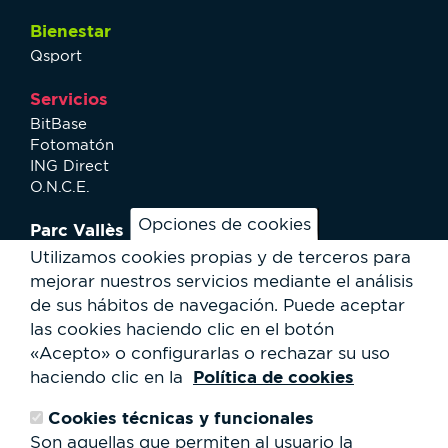
Bienestar
Qsport
Servicios
BitBase
Fotomatón
ING Direct
O.N.C.E.
Opciones de cookies
Parc Vallès
¿Cómo llegar?
Utilizamos cookies propias y de terceros para
Mapa
mejorar nuestros servicios mediante el análisis
Actividades
de sus hábitos de navegación.
Puede aceptar
Noticias
las cookies haciendo clic en el botón
Servicios al usuario
«Acepto» o configurarlas o rechazar su uso
Club Staff
Política de cookies
haciendo clic en la
¿Quiénes somos?
Contacto
Cookies técnicas y funcionales
Trabaja con nosotros
Son aquellas que permiten al usuario la
Cesión de espacios