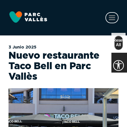
Ir
al
contenido
Toggl
principal
naviga
Reset
All
3 Junio 2025
Nuevo restaurante
Taco Bell en Parc
Vallès