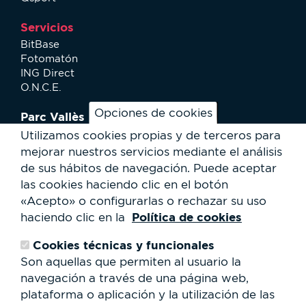
Servicios
BitBase
Fotomatón
ING Direct
O.N.C.E.
Opciones de cookies
Parc Vallès
¿Cómo llegar?
Utilizamos cookies propias y de terceros para
Mapa
mejorar nuestros servicios mediante el análisis
Actividades
de sus hábitos de navegación.
Puede aceptar
Noticias
las cookies haciendo clic en el botón
Servicios al usuario
«Acepto» o configurarlas o rechazar su uso
Club Staff
Política de cookies
haciendo clic en la
¿Quiénes somos?
Contacto
Cookies técnicas y funcionales
Trabaja con nosotros
Son aquellas que permiten al usuario la
Cesión de espacios
RSC
navegación a través de una página web,
plataforma o aplicación y la utilización de las