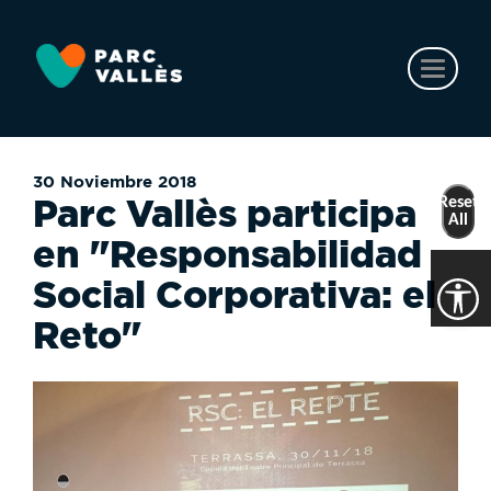
Ir
al
contenido
Toggl
principal
naviga
30 Noviembre 2018
Parc Vallès participa
Reset
All
en "Responsabilidad
Social Corporativa: el
Reto"