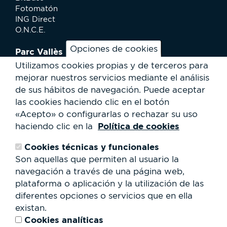
Fotomatón
ING Direct
O.N.C.E.
Opciones de cookies
Parc Vallès
¿Cómo llegar?
Utilizamos cookies propias y de terceros para
Mapa
mejorar nuestros servicios mediante el análisis
Actividades
de sus hábitos de navegación.
Puede aceptar
Noticias
las cookies haciendo clic en el botón
Servicios al usuario
«Acepto» o configurarlas o rechazar su uso
Club Staff
Política de cookies
haciendo clic en la
¿Quiénes somos?
Contacto
Cookies técnicas y funcionales
Trabaja con nosotros
Son aquellas que permiten al usuario la
Cesión de espacios
RSC
navegación a través de una página web,
plataforma o aplicación y la utilización de las
Formulario
diferentes opciones o servicios que en ella
de
existan.
búsqueda
Buscar
Cookies analíticas