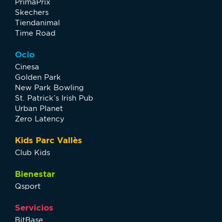
PrimaPrix
Skechers
Tiendanimal
Time Road
Ocio
Cinesa
Golden Park
New Park Bowling
St. Patrick’s Irish Pub
Urban Planet
Zero Latency
Kids Parc Vallès
Club Kids
Bienestar
Qsport
Servicios
BitBase