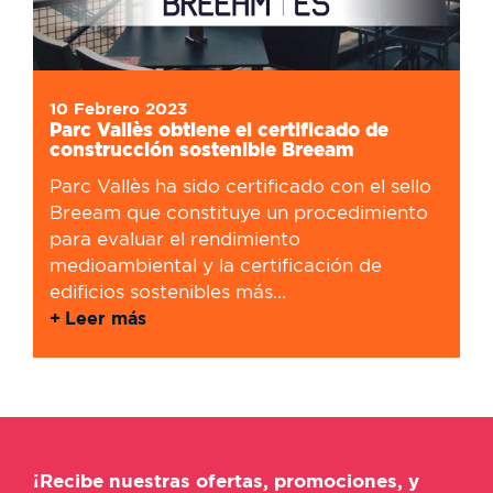
10 Febrero 2023
Parc Vallès obtiene el certificado de
construcción sostenible Breeam
Parc Vallès ha sido certificado con el sello
Breeam que constituye un procedimiento
para evaluar el rendimiento
medioambiental y la certificación de
edificios sostenibles más...
Leer más
¡Recibe nuestras ofertas, promociones, y