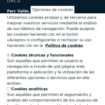
O.N.C.E.
Opciones de cookies
Parc Vallès
¿Cómo llegar?
Utilizamos cookies propias y de terceros para
Mapa
mejorar nuestros servicios mediante el análisis
Actividades
de sus hábitos de navegación.
Puede aceptar
Noticias
las cookies haciendo clic en el botón
Servicios al usuario
«Acepto» o configurarlas o rechazar su uso
Club Staff
Política de cookies
haciendo clic en la
¿Quiénes somos?
Contacto
Cookies técnicas y funcionales
Trabaja con nosotros
Son aquellas que permiten al usuario la
Cesión de espacios
RSC
navegación a través de una página web,
plataforma o aplicación y la utilización de las
Formulario
diferentes opciones o servicios que en ella
de
existan.
búsqueda
Buscar
Cookies analíticas
Son aquellas que permiten el seguimiento y
análisis del comportamiento de los usuarios de