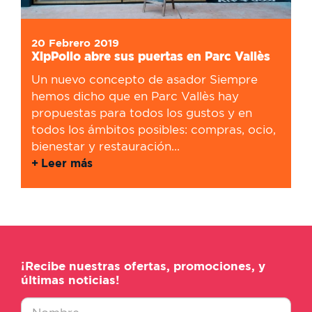
20 Febrero 2019
XipPollo abre sus puertas en Parc Vallès
Un nuevo concepto de asador Siempre
hemos dicho que en Parc Vallès hay
propuestas para todos los gustos y en
todos los ámbitos posibles: compras, ocio,
bienestar y restauración...
Leer más
¡Recibe nuestras ofertas, promociones, y
últimas noticias!