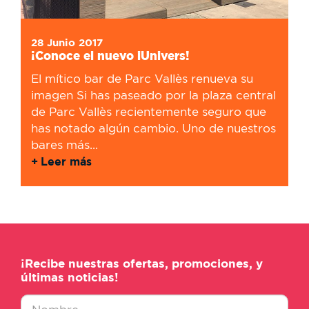
28 Junio 2017
¡Conoce el nuevo iUnivers!
El mítico bar de Parc Vallès renueva su
imagen Si has paseado por la plaza central
de Parc Vallès recientemente seguro que
has notado algún cambio. Uno de nuestros
bares más...
Leer más
¡Recibe nuestras ofertas, promociones, y
últimas noticias!