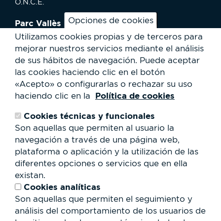
O.N.C.E.
Opciones de cookies
Parc Vallès
¿Cómo llegar?
Utilizamos cookies propias y de terceros para
Mapa
mejorar nuestros servicios mediante el análisis
Actividades
de sus hábitos de navegación.
Puede aceptar
Noticias
las cookies haciendo clic en el botón
Servicios al usuario
«Acepto» o configurarlas o rechazar su uso
Club Staff
Política de cookies
haciendo clic en la
¿Quiénes somos?
Contacto
Cookies técnicas y funcionales
Trabaja con nosotros
Son aquellas que permiten al usuario la
Cesión de espacios
RSC
navegación a través de una página web,
plataforma o aplicación y la utilización de las
Formulario
diferentes opciones o servicios que en ella
de
existan.
búsqueda
Buscar
Cookies analíticas
Son aquellas que permiten el seguimiento y
análisis del comportamiento de los usuarios de