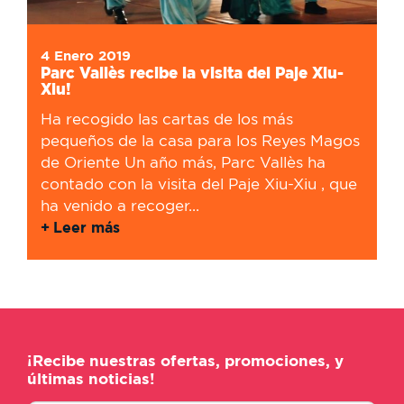
4 Enero 2019
Parc Vallès recibe la visita del Paje Xiu-
Xiu!
Ha recogido las cartas de los más
pequeños de la casa para los Reyes Magos
de Oriente Un año más, Parc Vallès ha
contado con la visita del Paje Xiu-Xiu , que
ha venido a recoger...
Leer más
¡Recibe nuestras ofertas, promociones, y
últimas noticias!