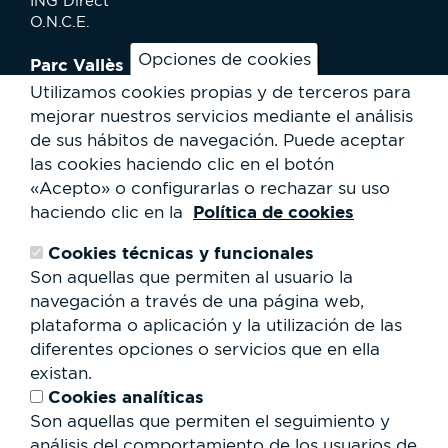
ING Direct
O.N.C.E.
Opciones de cookies
Parc Vallès
¿Cómo llegar?
Utilizamos cookies propias y de terceros para
Mapa
mejorar nuestros servicios mediante el análisis
Actividades
de sus hábitos de navegación.
Puede aceptar
Noticias
las cookies haciendo clic en el botón
Servicios al usuario
«Acepto» o configurarlas o rechazar su uso
Club Staff
Política de cookies
haciendo clic en la
¿Quiénes somos?
Contacto
Cookies técnicas y funcionales
Trabaja con nosotros
Son aquellas que permiten al usuario la
Cesión de espacios
RSC
navegación a través de una página web,
plataforma o aplicación y la utilización de las
Formulario
diferentes opciones o servicios que en ella
de
existan.
búsqueda
Buscar
Cookies analíticas
Son aquellas que permiten el seguimiento y
análisis del comportamiento de los usuarios de