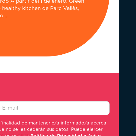
do A partir del 1 de enero, Green
e healthy kitchen de Parc Vallès,
...
-
 finalidad de mantenerle/a informado/a acerca
ail
e no se les cederán sus datos. Puede ejercer
mos en nuestra
Política de Privacidad y Aviso