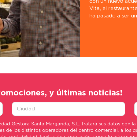
con un nuevo acuer
Vita, el restaurant
ha pasado a ser uno
romociones, y últimas noticias!
Ciudad
E
dad Gestora Santa Margarida, S.L. tratará sus datos con la
*
m
de los distintos operadores del centro comercial, a los qu
*
sión, portabilidad, limitación y oposición, como le informa