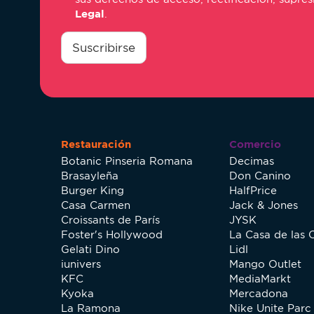
Legal
.
consentimiento
*
Suscribirse
Restauración
Comercio
Botanic Pinseria Romana
Decimas
Brasayleña
Don Canino
Burger King
HalfPrice
Casa Carmen
Jack & Jones
Croissants de París
JYSK
Foster's Hollywood
La Casa de las 
Gelati Dino
Lidl
iunivers
Mango Outlet
KFC
MediaMarkt
Kyoka
Mercadona
La Ramona
Nike Unite Parc 