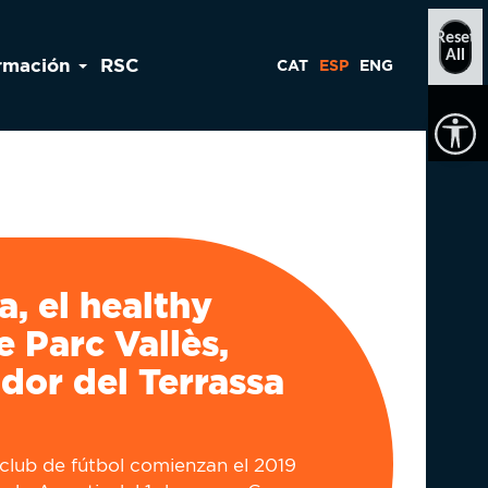
Reset
All
rmación
RSC
CAT
ESP
ENG
a, el healthy
e Parc Vallès,
dor del Terrassa
l club de fútbol comienzan el 2019