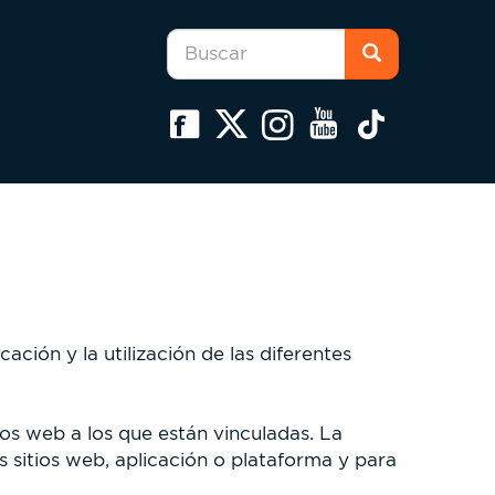
Formulario
de
búsqueda
Buscar
ción y la utilización de las diferentes
ios web a los que están vinculadas. La
s sitios web, aplicación o plataforma y para