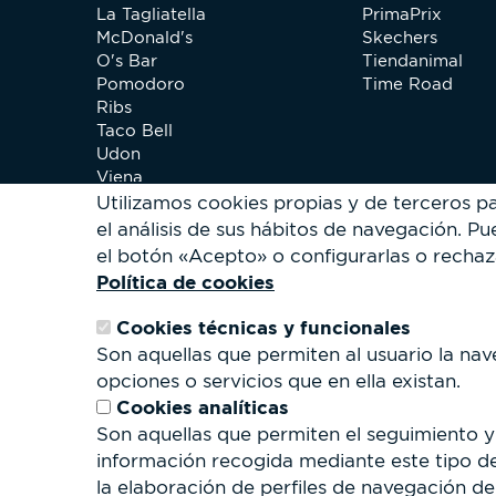
La Tagliatella
PrimaPrix
McDonald's
Skechers
O's Bar
Tiendanimal
Pomodoro
Time Road
Ribs
Taco Bell
Udon
Viena
Xip Pollo
Utilizamos cookies propias y de terceros p
el análisis de sus hábitos de navegación.
Pue
el botón «Acepto» o configurarlas o rechaz
Política de cookies
Cookies técnicas y funcionales
Son aquellas que permiten al usuario la nav
opciones o servicios que en ella existan.
Cookies analíticas
Son aquellas que permiten el seguimiento y 
información recogida mediante este tipo de 
la elaboración de perfiles de navegación de 