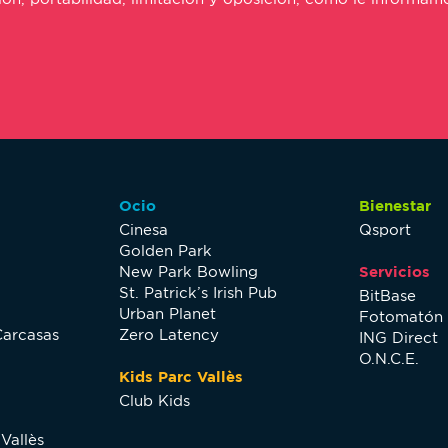
Ocio
Bienestar
Cinesa
Qsport
Golden Park
New Park Bowling
Servicios
St. Patrick’s Irish Pub
BitBase
Urban Planet
Fotomatón
Carcasas
Zero Latency
ING Direct
O.N.C.E.
Kids Parc Vallès
Club Kids
Vallès