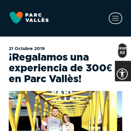
Ir
al
contenido
Toggl
principal
naviga
Reset
21 Octubre 2019
All
¡Regalamos una
experiencia de 300€
en Parc Vallès!