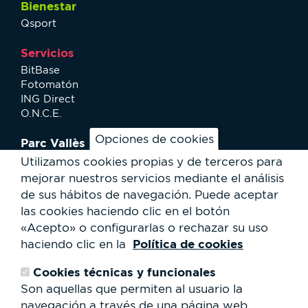
Bienestar
Qsport
Servicios
BitBase
Fotomatón
ING Direct
O.N.C.E.
Opciones de cookies
Parc Vallès
¿Cómo llegar?
Utilizamos cookies propias y de terceros para
Mapa
mejorar nuestros servicios mediante el análisis
Actividades
de sus hábitos de navegación.
Puede aceptar
Noticias
las cookies haciendo clic en el botón
Servicios al usuario
«Acepto» o configurarlas o rechazar su uso
Club Staff
Política de cookies
haciendo clic en la
¿Quiénes somos?
Contacto
Cookies técnicas y funcionales
Trabaja con nosotros
Son aquellas que permiten al usuario la
Cesión de espacios
RSC
navegación a través de una página web,