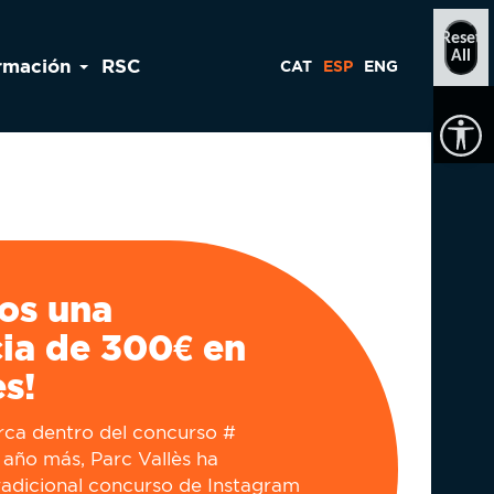
Reset
All
rmación
RSC
CAT
ESP
ENG
os una
ia de 300€ en
ès!
rca dentro del concurso #
 año más, Parc Vallès ha
radicional concurso de Instagram