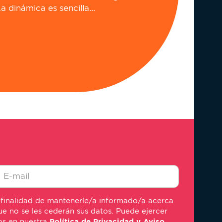
a dinámica es sencilla...
-
 finalidad de mantenerle/a informado/a acerca
ail
e no se les cederán sus datos. Puede ejercer
mos en nuestra
Política de Privacidad y Aviso