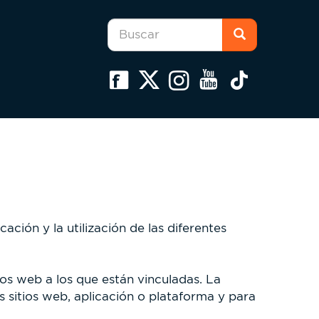
Formulario
de
búsqueda
Buscar
ción y la utilización de las diferentes
ios web a los que están vinculadas. La
s sitios web, aplicación o plataforma y para