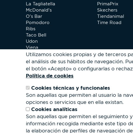
La Tagliatella
PrimaPrix
McDonald's
Skechers
O's Bar
Tiendanimal
Pomodoro
Time Road
Ribs
Taco Bell
Udon
Viena
Xip Pollo
Utilizamos cookies propias y de terceros p
el análisis de sus hábitos de navegación.
Pue
el botón «Acepto» o configurarlas o rechaz
Política de cookies
Cookies técnicas y funcionales
Son aquellas que permiten al usuario la nav
opciones o servicios que en ella existan.
Cookies analíticas
Son aquellas que permiten el seguimiento y 
información recogida mediante este tipo de 
la elaboración de perfiles de navegación de 