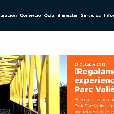
auración
Comercio
Ocio
Bienestar
Servicios
Info
21 Octubre 2019
¡Regalam
experienc
Parc Vall
El premio se enma
EstiuParcVallès Un
organizado el ya t