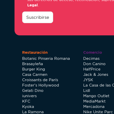
Legal
.
consentimiento
*
Suscribirse
Restauración
Comercio
Botanic Pinseria Romana
Decimas
Brasayleña
Don Canino
Burger King
HalfPrice
Casa Carmen
Jack & Jones
Croissants de París
JYSK
Foster's Hollywood
La Casa de las 
Gelati Dino
Lidl
iunivers
Mango Outlet
KFC
MediaMarkt
Kyoka
Mercadona
La Ramona
Nike Unite Parc 