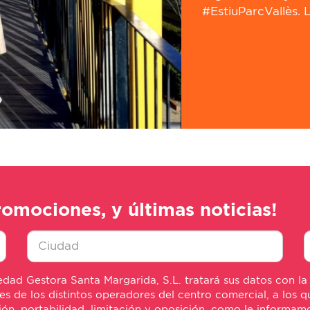
#EstiuParcVallès. L
romociones, y últimas noticias!
Ciudad
E
dad Gestora Santa Margarida, S.L. tratará sus datos con la
*
m
de los distintos operadores del centro comercial, a los qu
*
sión, portabilidad, limitación y oposición, como le informa