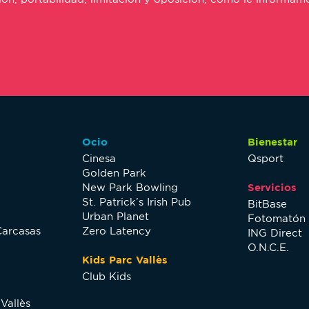
Ocio
Bienestar
Cinesa
Qsport
Golden Park
New Park Bowling
Servicios
St. Patrick’s Irish Pub
BitBase
Urban Planet
Fotomatón
Carcasas
Zero Latency
ING Direct
O.N.C.E.
Kids Parc Vallès
Club Kids
Vallès