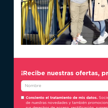
¡Recibe nuestras ofertas, p
Nombre
Consiento el tratamiento de mis datos.
Socie
*
de nuestras novedades y también promociones 
sus derechos de acceso, rectificación, supre